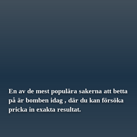
En av de mest populära sakerna att betta
på är bomben idag , där du kan försöka
pricka in exakta resultat.