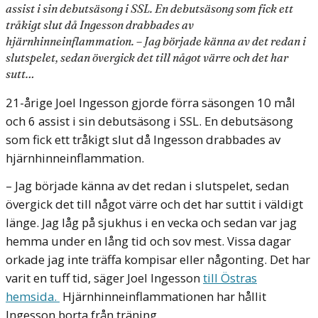
assist i sin debutsäsong i SSL. En debutsäsong som fick ett
tråkigt slut då Ingesson drabbades av
hjärnhinneinflammation. – Jag började känna av det redan i
slutspelet, sedan övergick det till något värre och det har
sutt…
21-årige Joel Ingesson gjorde förra säsongen 10 mål
och 6 assist i sin debutsäsong i SSL. En debutsäsong
som fick ett tråkigt slut då Ingesson drabbades av
hjärnhinneinflammation.
– Jag började känna av det redan i slutspelet, sedan
övergick det till något värre och det har suttit i väldigt
länge. Jag låg på sjukhus i en vecka och sedan var jag
hemma under en lång tid och sov mest. Vissa dagar
orkade jag inte träffa kompisar eller någonting. Det har
varit en tuff tid, säger Joel Ingesson
till Östras
hemsida.
Hjärnhinneinflammationen har hållit
Ingesson borta från träning.