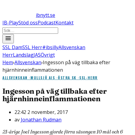
ibnytt.se
IB-Play
Stöd oss
Podcast
Kontakt
SSL Dam
SSL Herr
#ibsilly
Allsvenskan
Herr
Landslag
JAS
Övrigt
Hem
›
Allsvenskan
›
Ingesson på väg tillbaka efter
hjärnhinneinflammationen
ALLSVENSKAN
·
MULLSJÖ AIS
·
ÖSTRA SK
·
SSL-HERR
Ingesson på väg tillbaka efter
hjärnhinneinflammationen
22:42 2 november, 2017
av
Jonathan Rudman
21-årige Joel Ingesson gjorde förra säsongen 10 mål och 6