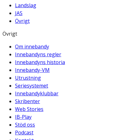
Landslag
JAS
Övrigt
Övrigt
Om innebandy
Innebandyns regler
Innebandyns historia
Innebandy-VM
Utrustning
Seriesystemet
Innebandyklubbar
Skribenter
Web Stories
IB-Play
Stöd oss
Podcast