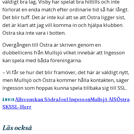
väldigt bra lag, Visby har spelat bra hittills och inte
förlorat en enda match efter ordinarie tid så här långt.
Det blir tuff. Det är inte kul att se att Östra ligger sist,
det är klart att jag vill komma in och hjälpa klubben.
Östra ska inte vara i botten.
Övergången till Östra är skriven genom en
dubbellicens från Mullsjö vilket innebär att Ingesson
kan spela med båda föreningarna.
– Vi får se hur det blir framöver, det här är väldigt nytt,
men Mullsjö och Östra kommer hålla kontakten, säger
Ingesson som hoppas kunna spela tillbaka sig till SSL.
Allsvenskan Södra
Joel Ingesson
Mullsjö AIS
Östra
ÄMNEN
SK
SSL-Herr
Läs också