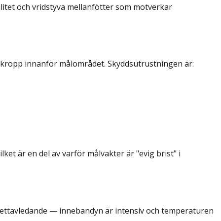
bilitet och vridstyva mellanfötter som motverkar
 kropp innanför målområdet. Skyddsutrustningen är:
et är en del av varför målvakter är "evig brist" i
svettavledande — innebandyn är intensiv och temperaturen