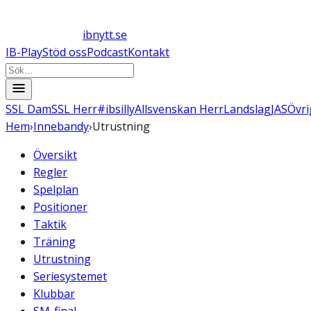
ibnytt.se
IB-Play
Stöd oss
Podcast
Kontakt
SSL Dam
SSL Herr
#ibsilly
Allsvenskan Herr
Landslag
JAS
Övri
Hem
›
Innebandy
›
Utrustning
Översikt
Regler
Spelplan
Positioner
Taktik
Träning
Utrustning
Seriesystemet
Klubbar