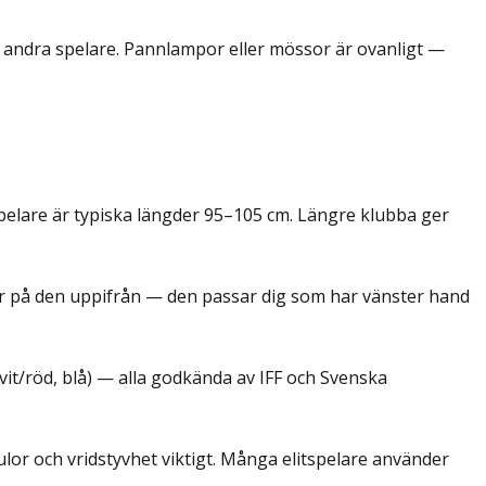
andra spelare. Pannlampor eller mössor är ovanligt —
­spelare är typiska längder 95–105 cm. Längre klubba ger
ar på den uppifrån — den passar dig som har vänster hand
vit/röd, blå) — alla godkända av IFF och Svenska
or och vridstyvhet viktigt. Många elitspelare använder