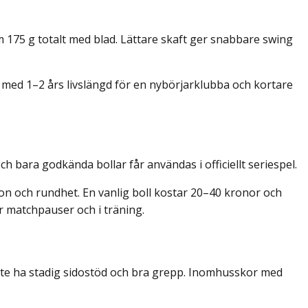
om 175 g totalt med blad. Lättare skaft ger snabbare swing
 med 1–2 års livslängd för en nybörjar­klubba och kortare
h bara godkända bollar får användas i officiellt seriespel.
tion och rundhet. En vanlig boll kostar 20–40 kronor och
 matchpauser och i träning.
ste ha stadig sidostöd och bra grepp. Inomhusskor med