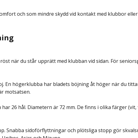
fort och som mindre skydd vid kontakt med klubbor eller 
ning
h bröst när du står upprätt med klubban vid sidan. För senior
j. En högerklubba har bladets böjning åt höger när du titt
är motsatsen.
r 26 hål. Diametern är 72 mm. De finns i olika färger (vit, 
 Snabba sidoförflyttningar och plötsliga stopp gör skvalsul