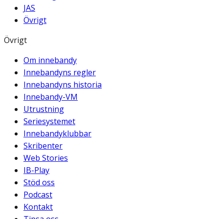
JAS
Övrigt
Övrigt
Om innebandy
Innebandyns regler
Innebandyns historia
Innebandy-VM
Utrustning
Seriesystemet
Innebandyklubbar
Skribenter
Web Stories
IB-Play
Stöd oss
Podcast
Kontakt
Tipsa oss