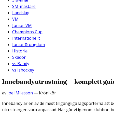
SM-final
SM-mästare
Landslag
VM
Junior-VM
Champions Cup
Internationellt
Junior & ungdom
Historia
Skador
vs Bandy
vs Ishockey
Innebandyutrustning — komplett gui
av
Joel Milesson
—
Krönikör
Innebandy är en av de mest tillgängliga lagsporterna att
utrustningen vara anpassad. Här går vi igenom klubbor, boll