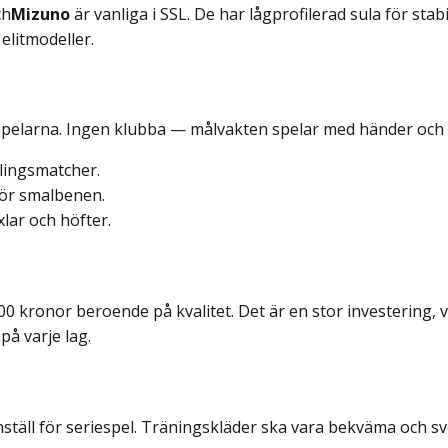
ch
Mizuno
är vanliga i SSL. De har lågprofilerad sula för sta
 elitmodeller.
spelarna. Ingen klubba — målvakten spelar med händer och
vlingsmatcher.
för smalbenen.
lar och höfter.
kronor beroende på kvalitet. Det är en stor investering, vilk
å varje lag.
hställ för seriespel. Träningskläder ska vara bekväma och 