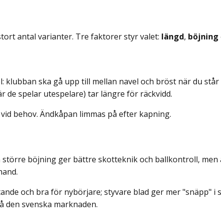
ort antal varianter. Tre faktorer styr valet:
längd
,
böjning
 klubban ska gå upp till mellan navel och bröst när du står
r de spelar utespelare) tar längre för räckvidd.
v vid behov. Ändkåpan limmas på efter kapning.
n större böjning ger bättre skotteknik och ballkontroll, men ä
hand.
tande och bra för nybörjare; styvare blad ger mer "snäpp" i
å den svenska marknaden.