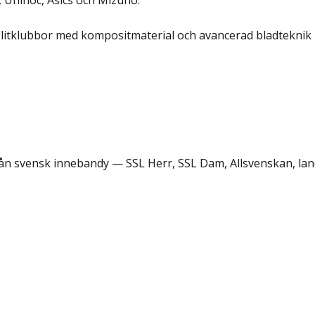
Unihoc, Asics och Mizuno.
Elitklubbor med kompositmaterial och avancerad bladteknik 
rån svensk innebandy — SSL Herr, SSL Dam, Allsvenskan, lan