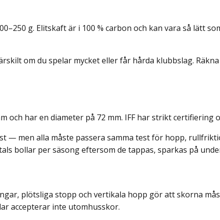
200–250 g. Elitskaft är i 100 % carbon och kan vara så lätt s
rskilt om du spelar mycket eller får hårda klubbslag. Räkna
och har en diameter på 72 mm. IFF har strikt certifiering oc
ligast — men alla måste passera samma test för hopp, rullfrik
ls bollar per säsong eftersom de tappas, sparkas på under
ngar, plötsliga stopp och vertikala hopp gör att skorna må
llar accepterar inte utomhusskor.