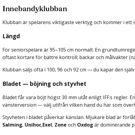
Innebandyklubban
Klubban är spelarens viktigaste verktyg och kommer i ett st
Längd
För senior­spelare är 95–105 cm normalt. En grundtumregel:
oftast kortare för bättre kontroll; backar och målvakter (nä
Klubban säljs ofta i 100, 96 och 92 cm — du kapar den själ
Bladet — böjning och styvhet
Bladet får vara böjt högst 30 mm utåt enligt IFF:s regler. E
vänsterversion — välj utifrån vilken hand du har som över
Styvheten i bladet påverkar känslan. Mjukare blad är förlå
Salming
,
Unihoc
,
Exel
,
Zone
och
Oxdog
är dominerande p