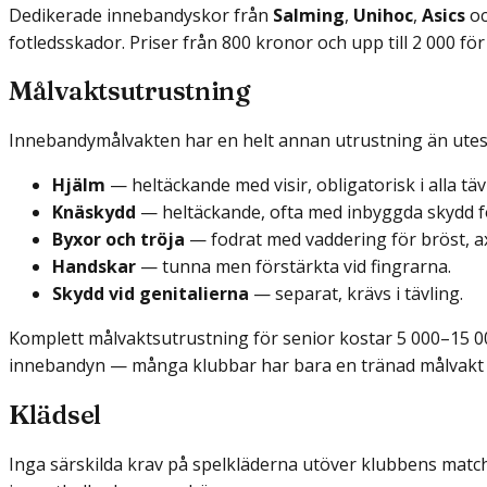
Dedikerade innebandyskor från
Salming
,
Unihoc
,
Asics
o
fotledsskador. Priser från 800 kronor och upp till 2 000 för
Målvaktsutrustning
Innebandymålvakten har en helt annan utrustning än ute
Hjälm
— heltäckande med visir, obligatorisk i alla tä
Knäskydd
— heltäckande, ofta med inbyggda skydd 
Byxor och tröja
— fodrat med vaddering för bröst, ax
Handskar
— tunna men förstärkta vid fingrarna.
Skydd vid genitalierna
— separat, krävs i tävling.
Komplett målvaktsutrustning för senior kostar 5 000–15 000 
innebandyn — många klubbar har bara en tränad målvakt p
Klädsel
Inga särskilda krav på spelkläderna utöver klubbens matc