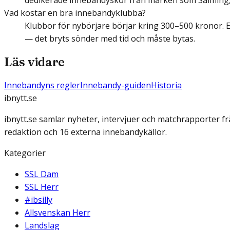
dedikerade innebandyskor från märken som Salming, 
Vad kostar en bra innebandyklubba?
Klubbor för nybörjare börjar kring 300–500 kronor. 
— det bryts sönder med tid och måste bytas.
Läs vidare
Innebandyns regler
Innebandy-guiden
Historia
ibnytt.se
ibnytt.se samlar nyheter, intervjuer och matchrapporter f
redaktion och 16 externa innebandykällor.
Kategorier
SSL Dam
SSL Herr
#ibsilly
Allsvenskan Herr
Landslag