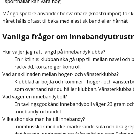
i sporthallar kan vara hög.
Många spelare använder benvärmare (knästrumpor) för kom
håret hålls oftast tillbaka med elastisk band eller hårnät.
Vanliga frågor om innebandyutrust
Hur väljer jag rätt längd på innebandyklubba?
En riktlinje: klubban ska gå upp till mellan navel oc
räckvidd, kortare ger kontroll.
Vad är skillnaden mellan höger- och vänsterklubba?
Klubblad är böjda och kommer i höger- och vänsterbo
som överhand när du håller klubban. Vänsterklubba 
Vad väger en innebandyboll?
En tävlingsgodkänd innebandyboll väger 23 gram och ha
Innebandyförbundet.
Vilka skor ska man ha till innebandy?
Inomhusskor med icke-markerande sula och bra grepp.