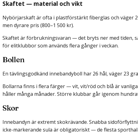
Skaftet — material och vikt
Nybörjarskaft är ofta i plastförstärkt fiberglas och väger 
men dyrare pris (800–1 500 kr).
Skaftet är förbrukningsvaran — det bryts ner med tiden, sä
för elitklubbor som används flera gånger i veckan.
Bollen
En tävlingsgodkänd innebandyboll har 26 hål, väger 23 gram 
Bollarna finns i flera färger — vit, vit/röd och blå är van
håller många månader. Större klubbar går igenom hundrata
Skor
Innebandyn är extremt skokrävande. Snabba sidoförflyttni
icke-markerande sula är obligatoriskt — de flesta sportha