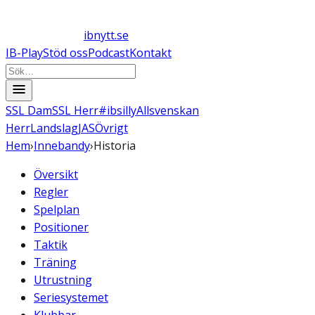
ibnytt.se
IB-Play
Stöd oss
Podcast
Kontakt
SSL Dam
SSL Herr
#ibsilly
Allsvenskan
Herr
Landslag
JAS
Övrigt
Hem
›
Innebandy
›
Historia
Översikt
Regler
Spelplan
Positioner
Taktik
Träning
Utrustning
Seriesystemet