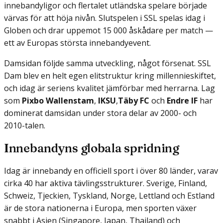
innebandyligor och flertalet utländska spelare började
värvas för att höja nivån. Slutspelen i SSL spelas idag i
Globen och drar uppemot 15 000 åskådare per match —
ett av Europas största innebandyevent.
Damsidan följde samma utveckling, något försenat. SSL
Dam blev en helt egen elitstruktur kring millennieskiftet,
och idag är seriens kvalitet jämförbar med herrarna. Lag
som
Pixbo Wallenstam
,
IKSU
,
Täby FC
och
Endre IF
har
dominerat damsidan under stora delar av 2000- och
2010-talen.
Innebandyns globala spridning
Idag är innebandy en officiell sport i över 80 länder, varav
cirka 40 har aktiva tävlingsstrukturer. Sverige, Finland,
Schweiz, Tjeckien, Tyskland, Norge, Lettland och Estland
är de stora nationerna i Europa, men sporten växer
snabbt i Asien (Singapore, Japan, Thailand) och