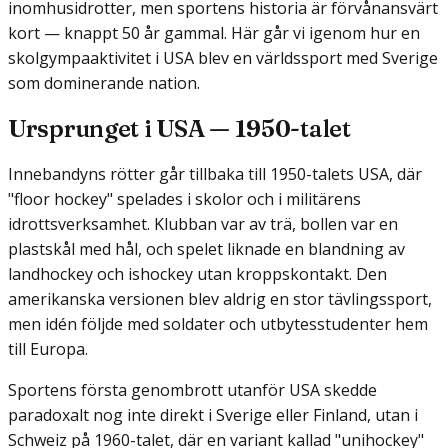
inomhusidrotter, men sportens historia är förvånansvärt
kort — knappt 50 år gammal. Här går vi igenom hur en
skolgympaaktivitet i USA blev en världssport med Sverige
som dominerande nation.
Ursprunget i USA — 1950-talet
Innebandyns rötter går tillbaka till 1950-talets USA, där
"floor hockey" spelades i skolor och i militärens
idrottsverksamhet. Klubban var av trä, bollen var en
plastskål med hål, och spelet liknade en blandning av
landhockey och ishockey utan kropps­kontakt. Den
amerikanska versionen blev aldrig en stor tävlingssport,
men idén följde med soldater och utbytesstudenter hem
till Europa.
Sportens första genombrott utanför USA skedde
paradoxalt nog inte direkt i Sverige eller Finland, utan i
Schweiz på 1960-talet, där en variant kallad "unihockey"