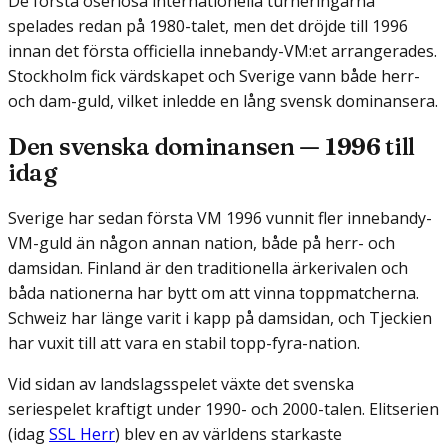
De första oseriösa internationella turneringarna
spelades redan på 1980-talet, men det dröjde till 1996
innan det första officiella innebandy-VM:et arrangerades.
Stockholm fick värdskapet och Sverige vann både herr-
och dam-guld, vilket inledde en lång svensk dominansera.
Den svenska dominansen — 1996 till
idag
Sverige har sedan första VM 1996 vunnit fler innebandy-
VM-guld än någon annan nation, både på herr- och
damsidan. Finland är den traditionella ärkerivalen och
båda nationerna har bytt om att vinna toppmatcherna.
Schweiz har länge varit i kapp på damsidan, och Tjeckien
har vuxit till att vara en stabil topp-fyra-nation.
Vid sidan av landslagsspelet växte det svenska
seriespelet kraftigt under 1990- och 2000-talen. Elitserien
(idag
SSL Herr
) blev en av världens starkaste