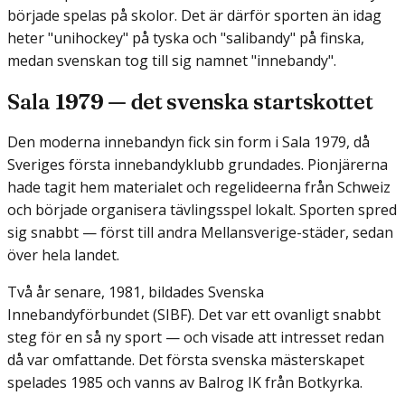
började spelas på skolor. Det är därför sporten än idag
heter "unihockey" på tyska och "salibandy" på finska,
medan svenskan tog till sig namnet "innebandy".
Sala 1979 — det svenska startskottet
Den moderna innebandyn fick sin form i Sala 1979, då
Sveriges första innebandyklubb grundades. Pionjärerna
hade tagit hem materialet och regelideerna från Schweiz
och började organisera tävlingsspel lokalt. Sporten spred
sig snabbt — först till andra Mellansverige-städer, sedan
över hela landet.
Två år senare, 1981, bildades Svenska
Innebandyförbundet (SIBF). Det var ett ovanligt snabbt
steg för en så ny sport — och visade att intresset redan
då var omfattande. Det första svenska mästerskapet
spelades 1985 och vanns av Balrog IK från Botkyrka.