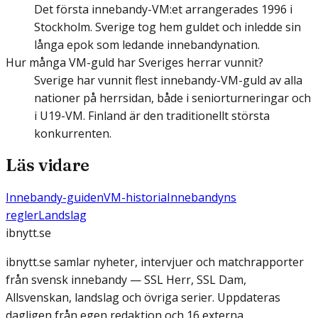
Det första innebandy-VM:et arrangerades 1996 i
Stockholm. Sverige tog hem guldet och inledde sin
långa epok som ledande innebandynation.
Hur många VM-guld har Sveriges herrar vunnit?
Sverige har vunnit flest innebandy-VM-guld av alla
nationer på herrsidan, både i seniorturneringar och
i U19-VM. Finland är den traditionellt största
konkurrenten.
Läs vidare
Innebandy-guiden
VM-historia
Innebandyns
regler
Landslag
ibnytt.se
ibnytt.se samlar nyheter, intervjuer och matchrapporter
från svensk innebandy — SSL Herr, SSL Dam,
Allsvenskan, landslag och övriga serier. Uppdateras
dagligen från egen redaktion och 16 externa