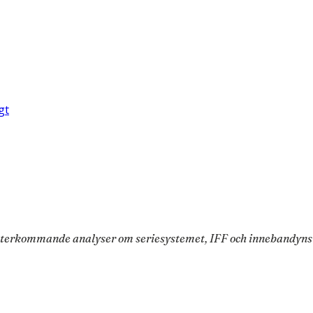
gt
 återkommande analyser om seriesystemet, IFF och innebandyns p