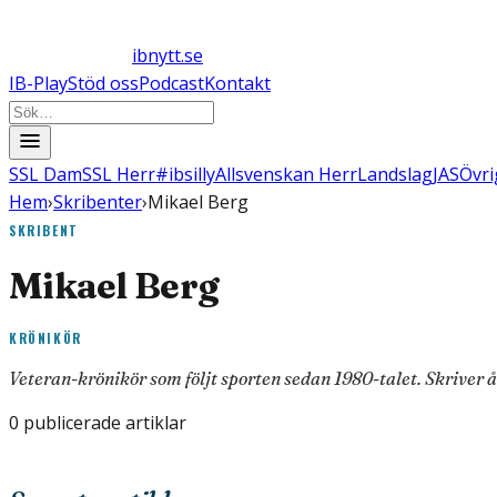
ibnytt.se
IB-Play
Stöd oss
Podcast
Kontakt
SSL Dam
SSL Herr
#ibsilly
Allsvenskan Herr
Landslag
JAS
Övri
Hem
›
Skribenter
›
Mikael Berg
SKRIBENT
Mikael Berg
KRÖNIKÖR
Veteran-krönikör som följt sporten sedan 1980-talet. Skriver
0
publicerade artiklar