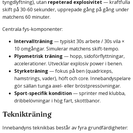
tyngdlyftning), utan
repeterad explosivitet
— kraftfulla
skift på 30-60 sekunder, upprepade gång på gång under
matchens 60 minuter.
Centrala fys-komponenter:
Intervallträning
— typiskt 30s arbete / 30s vila ×
10 omgångar. Simulerar matchens skift-tempo.
Plyometrisk träning
— hopp, sidoförflyttningar,
accelerationer. Utvecklar explosiv power i benen.
Styrketräning
— fokus på ben (quadriceps,
hamstrings, vader), höft och core. Innebandyspelare
gör sällan tunga axel- eller bröstpressövningar.
Sport-specifik kondition
— sprinter med klubba,
dribbelövningar i hög fart, skottbanor.
Teknikträning
Innebandyns teknikbas består av fyra grundfärdigheter: