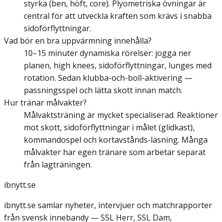
styrka (ben, höft, core). Plyometriska övningar är
central för att utveckla kraften som krävs i snabba
sidoförflyttningar.
Vad bör en bra uppvärmning innehålla?
10–15 minuter dynamiska rörelser: jogga ner
planen, high knees, sidoförflyttningar, lunges med
rotation. Sedan klubba-och-boll-aktivering —
passningsspel och lätta skott innan match.
Hur tränar målvakter?
Målvaktsträning är mycket specialiserad. Reaktioner
mot skott, sidoförflyttningar i målet (glidkast),
kommandospel och kortavstånds-läsning. Många
målvakter har egen tränare som arbetar separat
från lagträningen.
ibnytt.se
ibnytt.se samlar nyheter, intervjuer och matchrapporter
från svensk innebandy — SSL Herr, SSL Dam,