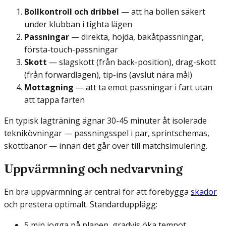
Bollkontroll och dribbel
— att ha bollen säkert
under klubban i tighta lägen
Passningar
— direkta, höjda, bakåtpassningar,
första-touch-passningar
Skott
— slagskott (från back-position), drag-skott
(från forwardlagen), tip-ins (avslut nära mål)
Mottagning
— att ta emot passningar i fart utan
att tappa farten
En typisk lagträning ägnar 30-45 minuter åt isolerade
teknikövningar — passningsspel i par, sprintschemas,
skottbanor — innan det går över till matchsimulering.
Uppvärmning och nedvarvning
En bra uppvärmning är central för att förebygga
skador
och prestera optimalt. Standardupplägg:
5 min jogga på planen, gradvis öka tempot