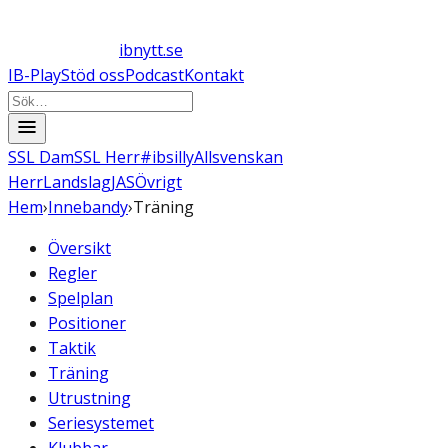
ibnytt.se
IB-Play
Stöd oss
Podcast
Kontakt
SSL Dam
SSL Herr
#ibsilly
Allsvenskan
Herr
Landslag
JAS
Övrigt
Hem
›
Innebandy
›
Träning
Översikt
Regler
Spelplan
Positioner
Taktik
Träning
Utrustning
Seriesystemet