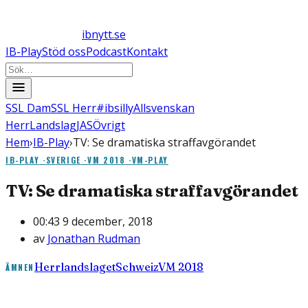
ibnytt.se
IB-Play
Stöd oss
Podcast
Kontakt
SSL Dam
SSL Herr
#ibsilly
Allsvenskan
Herr
Landslag
JAS
Övrigt
Hem
›
IB-Play
›
TV: Se dramatiska straffavgörandet
IB-PLAY
·
SVERIGE
·
VM 2018
·
VM-PLAY
TV: Se dramatiska straffavgörandet
00:43 9 december, 2018
av
Jonathan Rudman
Herrlandslaget
Schweiz
VM 2018
ÄMNEN