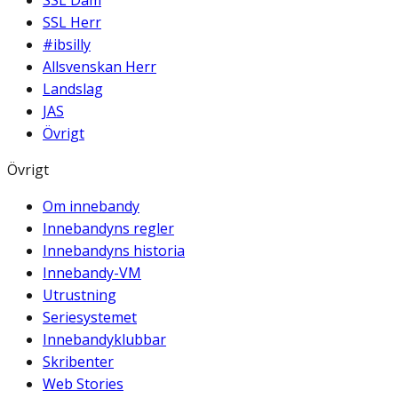
SSL Dam
SSL Herr
#ibsilly
Allsvenskan Herr
Landslag
JAS
Övrigt
Övrigt
Om innebandy
Innebandyns regler
Innebandyns historia
Innebandy-VM
Utrustning
Seriesystemet
Innebandyklubbar
Skribenter
Web Stories