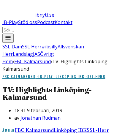
ibnytt.se
IB-Play
Stöd oss
Podcast
Kontakt
SSL Dam
SSL Herr
#ibsilly
Allsvenskan
Herr
Landslag
JAS
Övrigt
Hem
›
FBC Kalmarsund
›
TV: Highlights Linköping-
Kalmarsund
FBC KALMARSUND
·
IB-PLAY
·
LINKÖPING IBK
·
SSL-HERR
TV: Highlights Linköping-
Kalmarsund
18:31 9 februari, 2019
av
Jonathan Rudman
FBC Kalmarsund
Linköping IBK
SSL-Herr
ÄMNEN