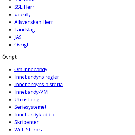
SSL Herr
#ibsilly
Allsvenskan Herr
Landslag
JAS
Övrigt
Övrigt
Om innebandy
Innebandyns regler
Innebandyns historia
Innebandy-VM
Utrustning
Seriesystemet
Innebandyklubbar
Skribenter
Web Stories