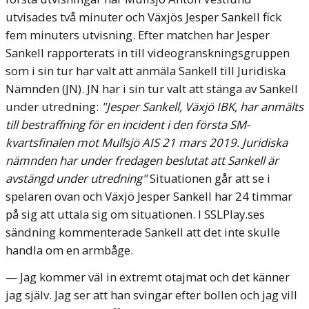
utvisades två minuter och Växjös Jesper Sankell fick
fem minuters utvisning. Efter matchen har Jesper
Sankell rapporterats in till videogranskningsgruppen
som i sin tur har valt att anmäla Sankell till Juridiska
Nämnden (JN). JN har i sin tur valt att stänga av Sankell
under utredning:
"
Jesper Sankell, Växjö IBK, har anmälts
till bestraffning för en incident i den första SM-
kvartsfinalen mot Mullsjö AIS 21 mars 2019.
Juridiska
nämnden har under fredagen beslutat att Sankell är
avstängd under utredning"
Situationen går att se i
spelaren ovan och Växjö Jesper Sankell har 24 timmar
på sig att uttala sig om situationen. I SSLPlay.ses
sändning kommenterade Sankell att det inte skulle
handla om en armbåge.
— Jag kommer väl in extremt otajmat och det känner
jag själv. Jag ser att han svingar efter bollen och jag vill