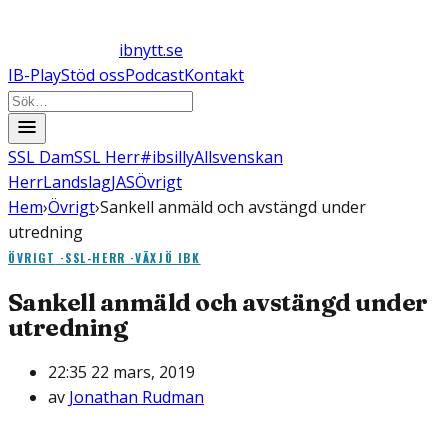
ibnytt.se
IB-Play
Stöd oss
Podcast
Kontakt
SSL Dam
SSL Herr
#ibsilly
Allsvenskan
Herr
Landslag
JAS
Övrigt
Hem
›
Övrigt
›
Sankell anmäld och avstängd under
utredning
ÖVRIGT
·
SSL-HERR
·
VÄXJÖ IBK
Sankell anmäld och avstängd under
utredning
22:35 22 mars, 2019
av
Jonathan Rudman