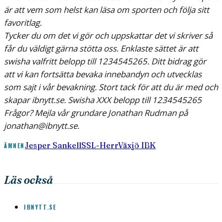
är att vem som helst kan läsa om sporten och följa sitt
favoritlag.
Tycker du om det vi gör och uppskattar det vi skriver så
får du väldigt gärna stötta oss. Enklaste sättet är att
swisha valfritt belopp till 1234545265.
Ditt bidrag gör
att vi kan fortsätta bevaka innebandyn och utvecklas
som sajt i vår bevakning. Stort tack för att du är med och
skapar ibnytt.se.
Swisha XXX belopp till 1234545265
Frågor? Mejla vår grundare Jonathan Rudman på
jonathan@ibnytt.se
.
Jesper Sankell
SSL-Herr
Växjö IBK
ÄMNEN
Läs också
IBNYTT.SE