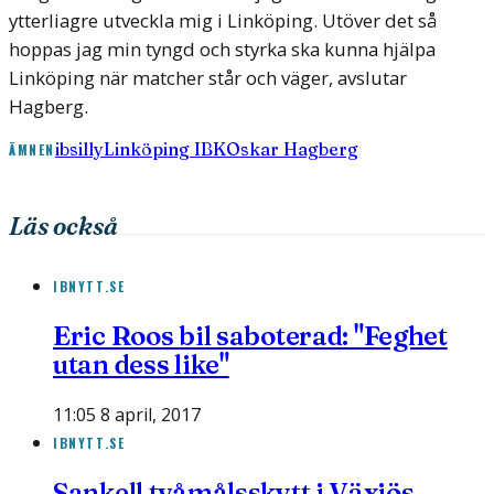
ytterliagre utveckla mig i Linköping. Utöver det så
hoppas jag min tyngd och styrka ska kunna hjälpa
Linköping när matcher står och väger, avslutar
Hagberg.
ibsilly
Linköping IBK
Oskar Hagberg
ÄMNEN
Läs också
IBNYTT.SE
Eric Roos bil saboterad: "Feghet
utan dess like"
11:05 8 april, 2017
IBNYTT.SE
Sankell tvåmålsskytt i Växjös