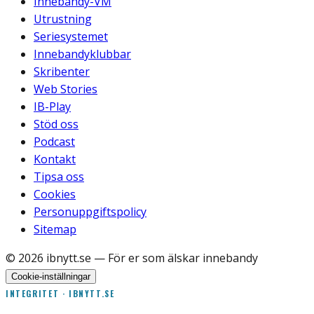
Innebandy-VM
Utrustning
Seriesystemet
Innebandyklubbar
Skribenter
Web Stories
IB-Play
Stöd oss
Podcast
Kontakt
Tipsa oss
Cookies
Personuppgiftspolicy
Sitemap
©
2026
ibnytt.se
— För er som älskar innebandy
Cookie-inställningar
INTEGRITET · IBNYTT.SE