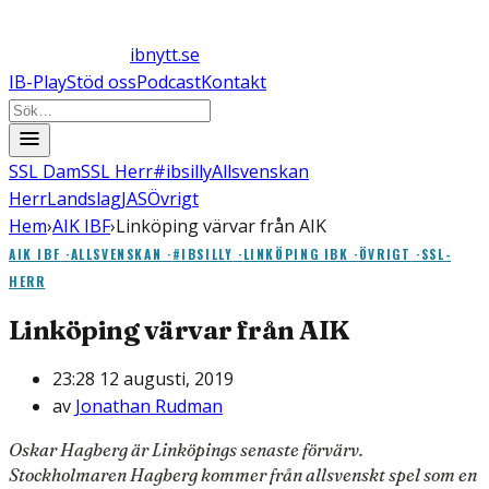
ibnytt.se
IB-Play
Stöd oss
Podcast
Kontakt
SSL Dam
SSL Herr
#ibsilly
Allsvenskan
Herr
Landslag
JAS
Övrigt
Hem
›
AIK IBF
›
Linköping värvar från AIK
AIK IBF
·
ALLSVENSKAN
·
#IBSILLY
·
LINKÖPING IBK
·
ÖVRIGT
·
SSL-
HERR
Linköping värvar från AIK
23:28 12 augusti, 2019
av
Jonathan Rudman
Oskar Hagberg är Linköpings senaste förvärv.
Stockholmaren Hagberg kommer från allsvenskt spel som en