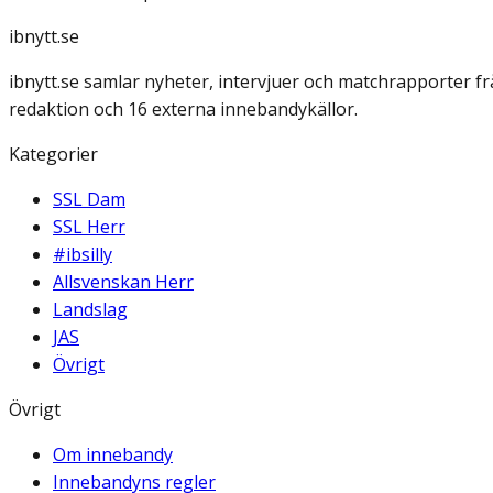
ibnytt.se
ibnytt.se samlar nyheter, intervjuer och matchrapporter f
redaktion och 16 externa innebandykällor.
Kategorier
SSL Dam
SSL Herr
#ibsilly
Allsvenskan Herr
Landslag
JAS
Övrigt
Övrigt
Om innebandy
Innebandyns regler