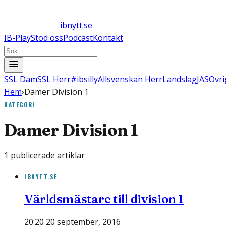
ibnytt.se
IB-Play
Stöd oss
Podcast
Kontakt
SSL Dam
SSL Herr
#ibsilly
Allsvenskan Herr
Landslag
JAS
Övri
Hem
›
Damer Division 1
KATEGORI
Damer Division 1
1
publicerade artiklar
IBNYTT.SE
Världsmästare till division 1
20:20 20 september, 2016