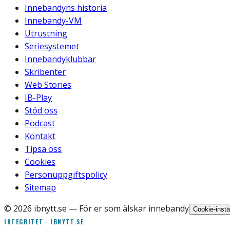
Innebandyns historia
Innebandy-VM
Utrustning
Seriesystemet
Innebandyklubbar
Skribenter
Web Stories
IB-Play
Stöd oss
Podcast
Kontakt
Tipsa oss
Cookies
Personuppgiftspolicy
Sitemap
©
2026
ibnytt.se
— För er som älskar innebandy
Cookie-instä
INTEGRITET · IBNYTT.SE