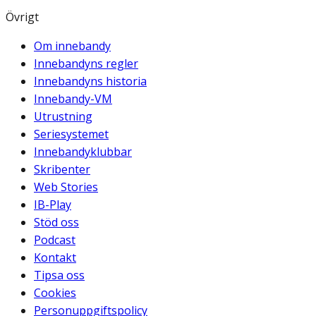
Övrigt
Om innebandy
Innebandyns regler
Innebandyns historia
Innebandy-VM
Utrustning
Seriesystemet
Innebandyklubbar
Skribenter
Web Stories
IB-Play
Stöd oss
Podcast
Kontakt
Tipsa oss
Cookies
Personuppgiftspolicy