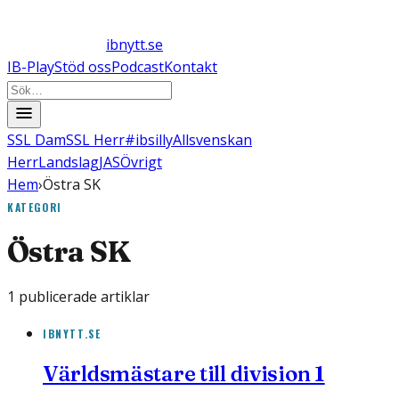
ibnytt.se
IB-Play
Stöd oss
Podcast
Kontakt
SSL Dam
SSL Herr
#ibsilly
Allsvenskan
Herr
Landslag
JAS
Övrigt
Hem
›
Östra SK
KATEGORI
Östra SK
1
publicerade artiklar
IBNYTT.SE
Världsmästare till division 1