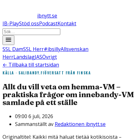
ibnytt.se
IB-Play
Stöd oss
Podcast
Kontakt
SSL Dam
SSL Herr
#ibsilly
Allsvenskan
Herr
Landslag
JAS
Övrigt
← Tillbaka till startsidan
KÄLLA ·
SALIBANDY.FI
ÖVERSATT FRÅN
FINSKA
Allt du vill veta om hemma-VM –
praktiska frågor om innebandy-VM
samlade på ett ställe
09:00 6 juli, 2026
Sammanställt av
Redaktionen ibnytt.se
Originaltitel:
Kaikki mitä haluat tietää kotikisoista –