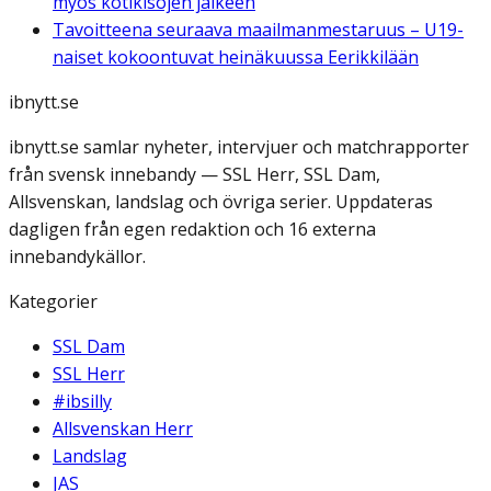
myös kotikisojen jälkeen
Tavoitteena seuraava maailmanmestaruus – U19-
naiset kokoontuvat heinäkuussa Eerikkilään
ibnytt.se
ibnytt.se samlar nyheter, intervjuer och matchrapporter
från svensk innebandy — SSL Herr, SSL Dam,
Allsvenskan, landslag och övriga serier. Uppdateras
dagligen från egen redaktion och 16 externa
innebandykällor.
Kategorier
SSL Dam
SSL Herr
#ibsilly
Allsvenskan Herr
Landslag
JAS