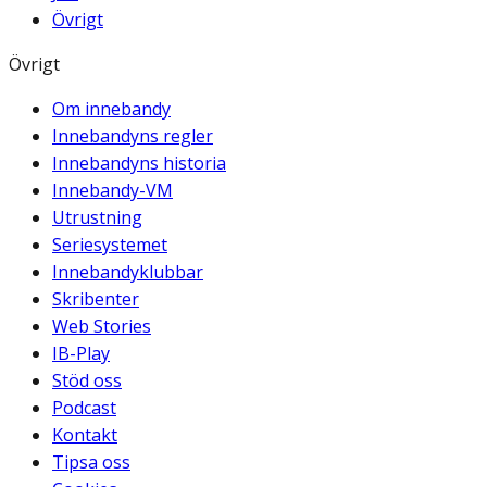
Övrigt
Övrigt
Om innebandy
Innebandyns regler
Innebandyns historia
Innebandy-VM
Utrustning
Seriesystemet
Innebandyklubbar
Skribenter
Web Stories
IB-Play
Stöd oss
Podcast
Kontakt
Tipsa oss