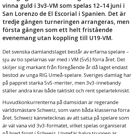
vinna guld i 3v3-VM som spelas 12–14 juni i
San Lorenzo de El Escorial i Spanien. Det är
tredje gången turneringen arrangeras, men
första gången som ett helt fristående
evenemang utan koppling till U19-VM.
Det svenska damlandslaget består av erfarna spelare –
sju av tio spelarnas var med i VM (5v5) förra året. Det
skiljer sig markant från föregående år då laget endast
bestod av unga RIG Umeå-spelare. Sveriges damlag har
på pappret starka 5v5-meriter, men 3v3-innebandy
ställer andra krav både taktiskt och rent spelartekniskt.
Huvudkonkurrenterna på damsidan är regerande
världsmästare Schweiz, som vann båda klasserna förra
året. Schweiz kännetecknas av att satsa på spelare som
är väl vana vid 3v3-formatet, vilket spelas organiserat
på bred front i Schweiz. Ungefär halva truppen är