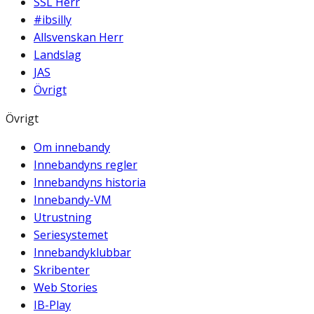
SSL Herr
#ibsilly
Allsvenskan Herr
Landslag
JAS
Övrigt
Övrigt
Om innebandy
Innebandyns regler
Innebandyns historia
Innebandy-VM
Utrustning
Seriesystemet
Innebandyklubbar
Skribenter
Web Stories
IB-Play