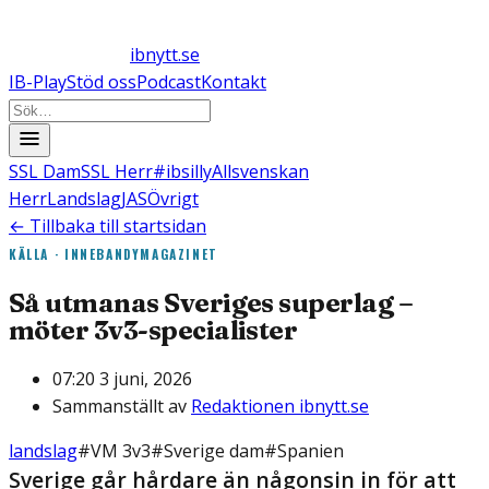
ibnytt.se
IB-Play
Stöd oss
Podcast
Kontakt
SSL Dam
SSL Herr
#ibsilly
Allsvenskan
Herr
Landslag
JAS
Övrigt
← Tillbaka till startsidan
KÄLLA ·
INNEBANDYMAGAZINET
Så utmanas Sveriges superlag –
möter 3v3-specialister
07:20 3 juni, 2026
Sammanställt av
Redaktionen ibnytt.se
landslag
#
VM 3v3
#
Sverige dam
#
Spanien
Sverige går hårdare än någonsin in för att