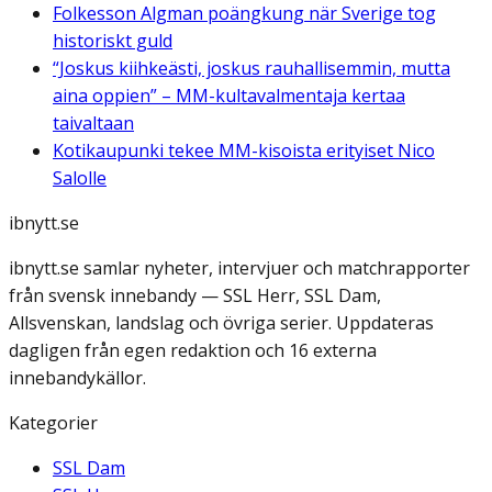
Folkesson Algman poängkung när Sverige tog
historiskt guld
“Joskus kiihkeästi, joskus rauhallisemmin, mutta
aina oppien” – MM-kultavalmentaja kertaa
taivaltaan
Kotikaupunki tekee MM-kisoista erityiset Nico
Salolle
ibnytt.se
ibnytt.se samlar nyheter, intervjuer och matchrapporter
från svensk innebandy — SSL Herr, SSL Dam,
Allsvenskan, landslag och övriga serier. Uppdateras
dagligen från egen redaktion och 16 externa
innebandykällor.
Kategorier
SSL Dam