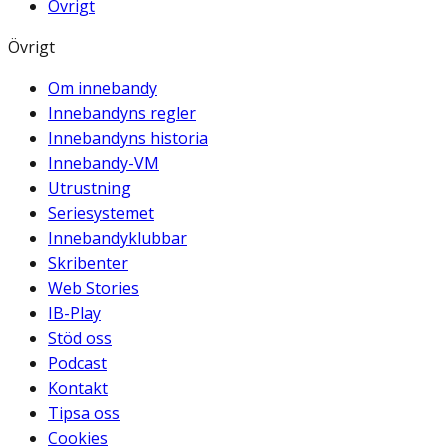
Övrigt
Övrigt
Om innebandy
Innebandyns regler
Innebandyns historia
Innebandy-VM
Utrustning
Seriesystemet
Innebandyklubbar
Skribenter
Web Stories
IB-Play
Stöd oss
Podcast
Kontakt
Tipsa oss
Cookies