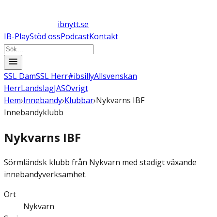
ibnytt.se
IB-Play
Stöd oss
Podcast
Kontakt
SSL Dam
SSL Herr
#ibsilly
Allsvenskan
Herr
Landslag
JAS
Övrigt
Hem
›
Innebandy
›
Klubbar
›
Nykvarns IBF
Innebandyklubb
Nykvarns IBF
Sörmländsk klubb från Nykvarn med stadigt växande
innebandyverksamhet.
Ort
Nykvarn