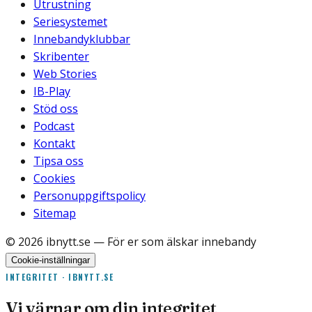
Utrustning
Seriesystemet
Innebandyklubbar
Skribenter
Web Stories
IB-Play
Stöd oss
Podcast
Kontakt
Tipsa oss
Cookies
Personuppgiftspolicy
Sitemap
©
2026
ibnytt.se
— För er som älskar innebandy
Cookie-inställningar
INTEGRITET · IBNYTT.SE
Vi värnar om din integritet