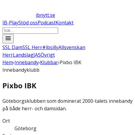
ibnytt.se
IB-Play
Stöd oss
Podcast
Kontakt
SSL Dam
SSL Herr
#ibsilly
Allsvenskan
Herr
Landslag
JAS
Övrigt
Hem
›
Innebandy
›
Klubbar
›
Pixbo IBK
Innebandyklubb
Pixbo IBK
Göteborgsklubben som dominerat 2000-talets innebandy
på både herr- och damsidan.
Ort
Göteborg