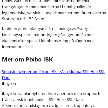
under 2000- och 2010-talen, plus internationella
framgångar. Hemmamatcherna i Lundbyhallen är
legendariska, särskilt slutspelsmatcher mot ärkerivalerna
Storvreta och IBF Falun.
Klubben är en talangsmedja — många av Sveriges
landslagsspelare har antingen gått igenom Pixbos
akademi eller spelat i klubbens A-lag på vägen mot
internationell elit.
Mer om
Pixbo IBK
Senaste nyheter om
Pixbo IBK
→
Alla klubbar
SSL Herr
SSL
Dam
ibnytt.se
ibnytt.se samlar nyheter, intervjuer och matchrapporter
från svensk innebandy — SSL Herr, SSL Dam,
Allsvenskan, landslag och övriga serier. Uppdateras