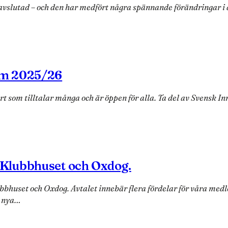
lutad – och den har medfört några spännande förändringar i det
lm 2025/26
ort som tilltalar många och är öppen för alla. Ta del av Svensk
Klubbhuset och Oxdog.
huset och Oxdog. Avtalet innebär flera fördelar för våra medl
t nya…