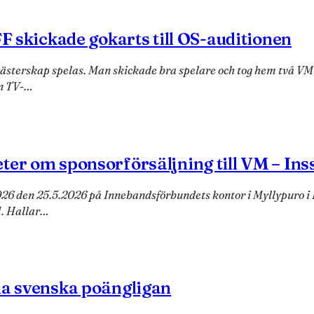
FF skickade gokarts till OS-auditionen
mästerskap spelas. Man skickade bra spelare och tog hem två V
en TV-…
ter om sponsorförsäljning till VM – In
2026 den 25.5.2026 på Innebandsförbundets kontor i Myllypuro i
M. Hallar…
la svenska poängligan