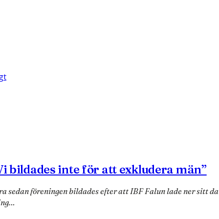
gt
Vi bildades inte för att exkludera män”
dra sedan föreningen bildades efter att IBF Falun lade ner sitt 
ring…