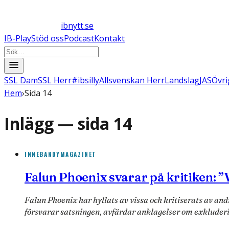
ibnytt.se
IB-Play
Stöd oss
Podcast
Kontakt
SSL Dam
SSL Herr
#ibsilly
Allsvenskan Herr
Landslag
JAS
Övri
Hem
›
Sida 14
Inlägg — sida
14
INNEBANDYMAGAZINET
Falun Phoenix svarar på kritiken: ”
Falun Phoenix har hyllats av vissa och kritiserats av an
försvarar satsningen, avfärdar anklagelser om exklude