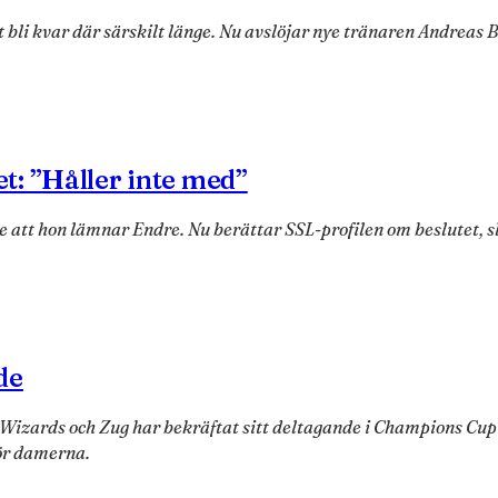
t bli kvar där särskilt länge. Nu avslöjar nye tränaren Andreas 
: ”Håller inte med”
tt hon lämnar Endre. Nu berättar SSL-profilen om beslutet, sl
de
izards och Zug har bekräftat sitt deltagande i Champions Cup 
för damerna.