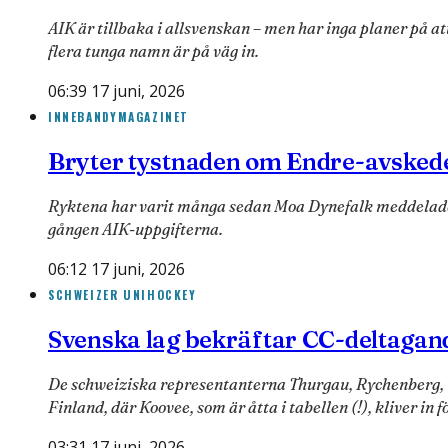
AIK är tillbaka i allsvenskan – men har inga planer på at
flera tunga namn är på väg in.
06:39 17 juni, 2026
INNEBANDYMAGAZINET
Bryter tystnaden om Endre-avskedet
Ryktena har varit många sedan Moa Dynefalk meddelade a
gången AIK-uppgifterna.
06:12 17 juni, 2026
SCHWEIZER UNIHOCKEY
Svenska lag bekräftar CC-deltagan
De schweiziska representanterna Thurgau, Rychenberg, W
Finland, där Koovee, som är åtta i tabellen (!), kliver in 
03:31 17 juni, 2026