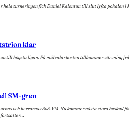
er hela turneringen fick Daniel Kalentun till slut lyfta pokalen 
strion klar
ten till högsta ligan. På målvaktsposten tillkommer värvning f
iell SM-gren
amernas och herrarnas 3v3-VM. Nu kommer nästa stora besked fö
 fortsätter…