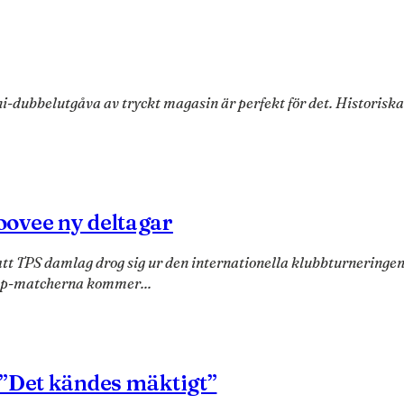
ni-dubbelutgåva av tryckt magasin är perfekt för det. Historiska
ovee ny deltagar
t TPS damlag drog sig ur den internationella klubbturneringen.
up-matcherna kommer...
 ”Det kändes mäktigt”