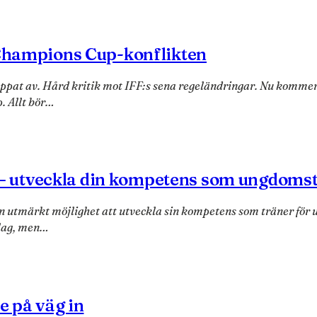
 Champions Cup-konflikten
ppat av. Hård kritik mot IFF:s sena regeländringar. Nu kommer
. Allt bör…
 utveckla din kompetens som ungdomst
tmärkt möjlighet att utveckla sin kompetens som träner för un
slag, men…
e på väg in