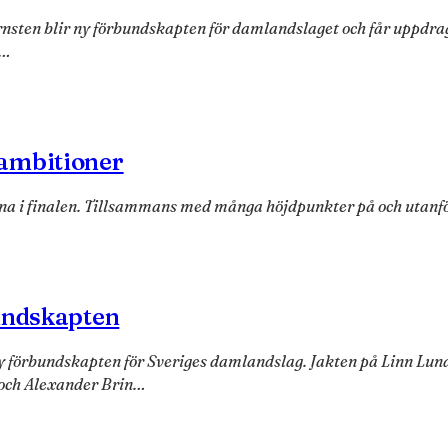
nsten blir ny förbundskapten för damlandslaget och får uppdraget
n…
 ambitioner
na i finalen. Tillsammans med många höjdpunkter på och utanför
bundskapten
 förbundskapten för Sveriges damlandslag. Jakten på Linn Lun
 och Alexander Brin…