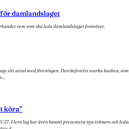
 för damlandslaget
rbundet vem som ska leda damlandslaget framöver.
t sitt avtal med föreningen. Den defensivt starka backen, som fl
ha…
tt köra”
26/27. Flera lag har även hunnit presentera nya tränare och le
lätts d…