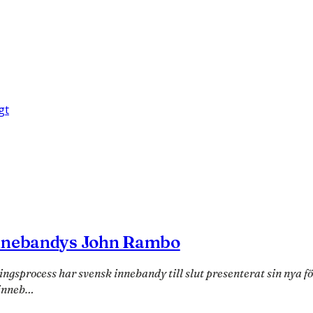
gt
innebandys John Rambo
eringsprocess har svensk innebandy till slut presenterat sin 
 inneb…