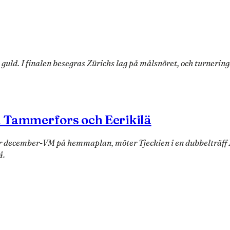
 guld. I finalen besegras Zürichs lag på målsnöret, och turnerin
 i Tammerfors och Eerikilä
ör december-VM på hemmaplan, möter Tjeckien i en dubbelträff 1
4.