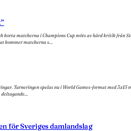
t”
 och korta matcherna i Champions Cup möts av hård kritik från
nat kommer matcherna s…
ar. Turneringen spelas nu i World Games-format med 3x15 minute
 deltagande...
en för Sveriges damlandslag