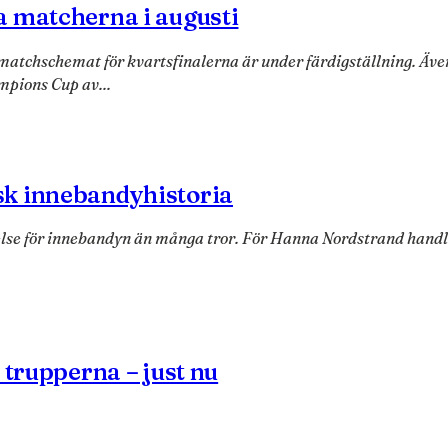
a matcherna i augusti
atchschemat för kvartsfinalerna är under färdigställning. Även
mpions Cup av...
sk innebandyhistoria
else för innebandyn än många tror. För Hanna Nordstrand handlar
 trupperna – just nu