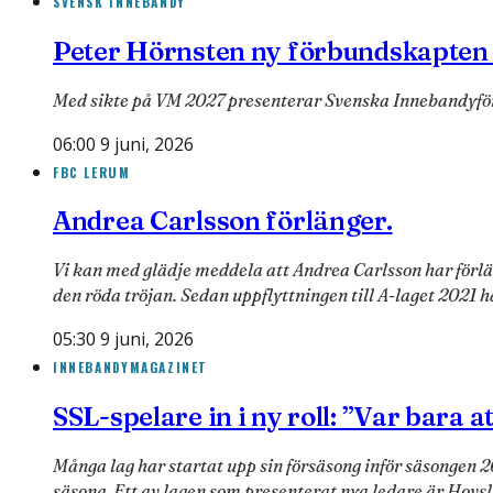
SVENSK INNEBANDY
Peter Hörnsten ny förbundskapten
Med sikte på VM 2027 presenterar Svenska Innebandyfö
06:00 9 juni, 2026
FBC LERUM
Andrea Carlsson förlänger.
Vi kan med glädje meddela att Andrea Carlsson har förläng
den röda tröjan. Sedan uppflyttningen till A-laget 2021 
05:30 9 juni, 2026
INNEBANDYMAGAZINET
SSL-spelare in i ny roll: ”Var bara a
Många lag har startat upp sin försäsong inför säsongen 
säsong. Ett av lagen som presenterat nya ledare är Hovs