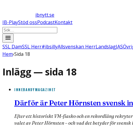
ibnytt.se
IB-Play
Stöd oss
Podcast
Kontakt
SSL Dam
SSL Herr
#ibsilly
Allsvenskan Herr
Landslag
JAS
Övri
Hem
›
Sida 18
Inlägg — sida
18
INNEBANDYMAGAZINET
Därför är Peter Hörnsten svensk 
Efter ett historiskt VM-fiasko och en rekordlång rekryt
valet av Peter Hörnsten – och vad det betyder för svensk