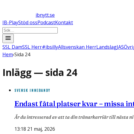
ibnytt.se
IB-Play
Stöd oss
Podcast
Kontakt
SSL Dam
SSL Herr
#ibsilly
Allsvenskan Herr
Landslag
JAS
Övri
Hem
›
Sida 24
Inlägg — sida
24
SVENSK INNEBANDY
Endast fåtal platser kvar – missa i
Är du intresserad av att ta din tränarkarriär till nästa 
13:18 21 maj, 2026