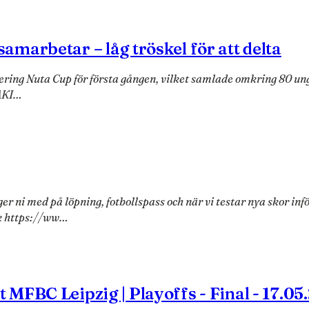
marbetar – låg tröskel för att delta
nering Nuta Cup för första gången, vilket samlade omkring 80
AKI…
er ni med på löpning, fotbollspass och när vi testar nya skor in
k https://ww…
MFBC Leipzig | Playoffs - Final - 17.05