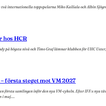
 två internationella toppspelarna Miko Kailiala och Albin Sjögr
ar hos HCR
dy på högsta nivå och Timo Graf lämnar klubben för UHC Uster
 – första steget mot VM 2027
n första samlingen inför den nya VM-cykeln. Efter IFF:s nya tä
m i maj.…