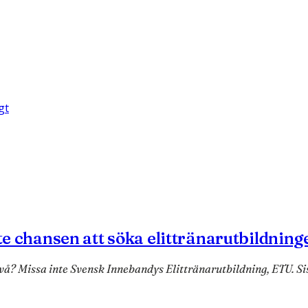
gt
nte chansen att söka elittränarutbildning
nivå? Missa inte Svensk Innebandys Elittränarutbildning, ETU. Si