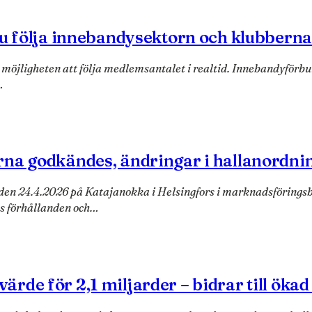
du följa innebandysektorn och klubberna
 möjligheten att följa medlemsantalet i realtid. Innebandyför
…
rna godkändes, ändringar i hallanordni
 den 24.4.2026 på Katajanokka i Helsingfors i marknadsförings
ns förhållanden och…
de för 2,1 miljarder – bidrar till ökad