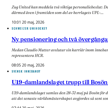
Zug United kan meddela två viktiga personaliebeslut: De
därmed även i framtiden som del av herrlagets UPL-…
10:01 20 maj, 2026
SCHWEIZER UNIHOCKEY
Ny pensionering och två övergång
Medan Claudio Mutter avslutar sin karriär inom inneban
representera HCR.
08:05 20 maj, 2026
SVENSK INNEBANDY
U19-damlandslaget trupp till Bosön
U19-damlandslaget samlas den 28-31 maj på Bosön för de
att det senaste världsmästerskapet avgjordes så sent so
07:44 20 maj, 2026