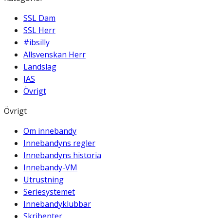
SSL Dam
SSL Herr
#ibsilly
Allsvenskan Herr
Landslag
JAS
Övrigt
Övrigt
Om innebandy
Innebandyns regler
Innebandyns historia
Innebandy-VM
Utrustning
Seriesystemet
Innebandyklubbar
Skribenter