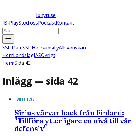
ibnytt.se
IB-Play
Stöd oss
Podcast
Kontakt
SSL Dam
SSL Herr
#ibsilly
Allsvenskan
Herr
Landslag
JAS
Övrigt
Hem
›
Sida 42
Inlägg — sida
42
IBNYTT.SE
Sirius värvar back från Finland:
"Tillföra ytterligare en nivå till vår
defensiv"