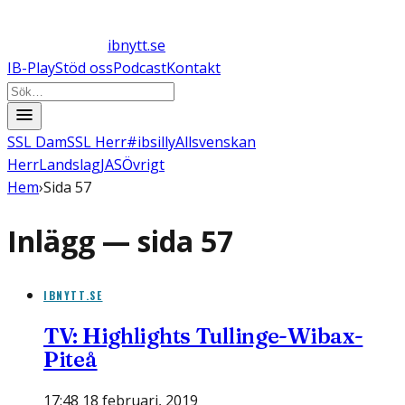
ibnytt.se
IB-Play
Stöd oss
Podcast
Kontakt
SSL Dam
SSL Herr
#ibsilly
Allsvenskan
Herr
Landslag
JAS
Övrigt
Hem
›
Sida 57
Inlägg — sida
57
IBNYTT.SE
TV: Highlights Tullinge-Wibax-
Piteå
17:48 18 februari, 2019