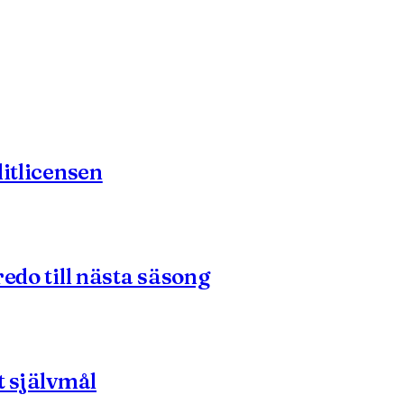
litlicensen
edo till nästa säsong
t självmål