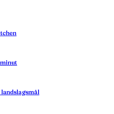
atchen
 minut
a landslagsmål