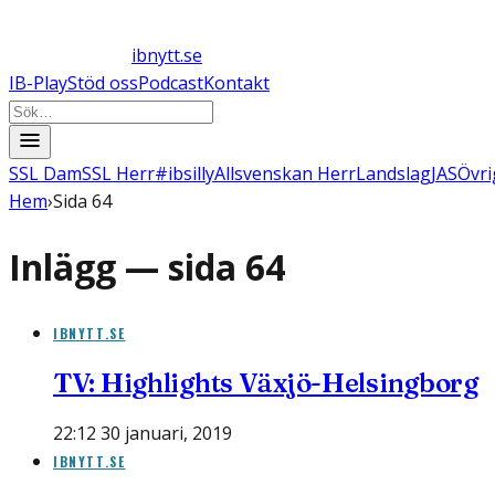
ibnytt.se
IB-Play
Stöd oss
Podcast
Kontakt
SSL Dam
SSL Herr
#ibsilly
Allsvenskan Herr
Landslag
JAS
Övri
Hem
›
Sida 64
Inlägg — sida
64
IBNYTT.SE
TV: Highlights Växjö-Helsingborg
22:12 30 januari, 2019
IBNYTT.SE