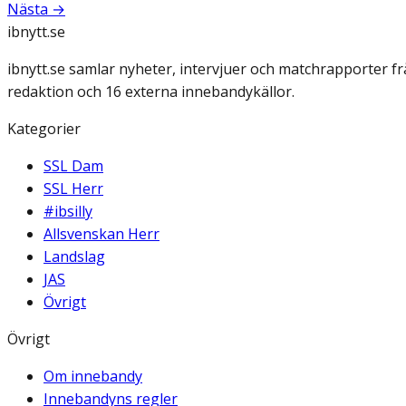
Nästa →
ibnytt.se
ibnytt.se samlar nyheter, intervjuer och matchrapporter f
redaktion och 16 externa innebandykällor.
Kategorier
SSL Dam
SSL Herr
#ibsilly
Allsvenskan Herr
Landslag
JAS
Övrigt
Övrigt
Om innebandy
Innebandyns regler