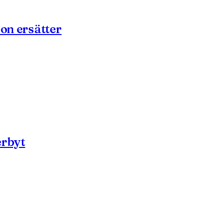
son ersätter
erbyt