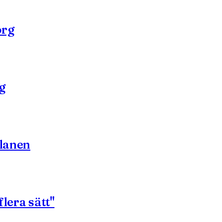
org
g
planen
flera sätt"