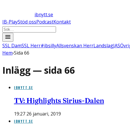
ibnytt.se
IB-Play
Stöd oss
Podcast
Kontakt
SSL Dam
SSL Herr
#ibsilly
Allsvenskan Herr
Landslag
JAS
Övri
Hem
›
Sida 66
Inlägg — sida
66
IBNYTT.SE
TV: Highlights Sirius-Dalen
19:27 26 januari, 2019
IBNYTT.SE