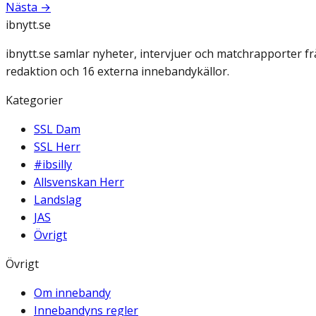
Nästa →
ibnytt.se
ibnytt.se samlar nyheter, intervjuer och matchrapporter f
redaktion och 16 externa innebandykällor.
Kategorier
SSL Dam
SSL Herr
#ibsilly
Allsvenskan Herr
Landslag
JAS
Övrigt
Övrigt
Om innebandy
Innebandyns regler