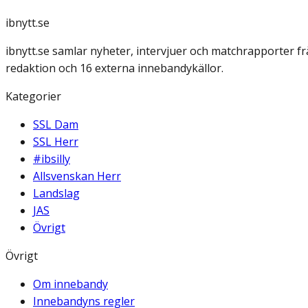
ibnytt.se
ibnytt.se samlar nyheter, intervjuer och matchrapporter f
redaktion och 16 externa innebandykällor.
Kategorier
SSL Dam
SSL Herr
#ibsilly
Allsvenskan Herr
Landslag
JAS
Övrigt
Övrigt
Om innebandy
Innebandyns regler