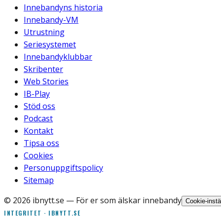
Innebandyns historia
Innebandy-VM
Utrustning
Seriesystemet
Innebandyklubbar
Skribenter
Web Stories
IB-Play
Stöd oss
Podcast
Kontakt
Tipsa oss
Cookies
Personuppgiftspolicy
Sitemap
©
2026
ibnytt.se
— För er som älskar innebandy
Cookie-instä
INTEGRITET · IBNYTT.SE