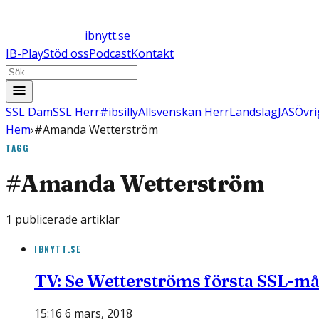
ibnytt.se
IB-Play
Stöd oss
Podcast
Kontakt
SSL Dam
SSL Herr
#ibsilly
Allsvenskan Herr
Landslag
JAS
Övri
Hem
›
#Amanda Wetterström
TAGG
#
Amanda Wetterström
1
publicerade artiklar
IBNYTT.SE
TV: Se Wetterströms första SSL-må
15:16 6 mars, 2018