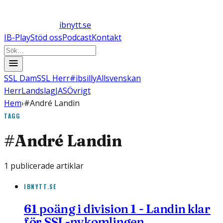
ibnytt.se
IB-Play
Stöd oss
Podcast
Kontakt
SSL Dam
SSL Herr
#ibsilly
Allsvenskan
Herr
Landslag
JAS
Övrigt
Hem
›
#André Landin
TAGG
#
André Landin
1
publicerade artiklar
IBNYTT.SE
61 poäng i division 1 - Landin klar
för SSL-nykomlingen