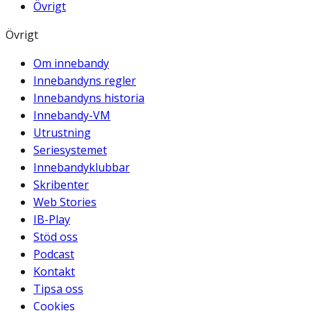
Övrigt
Övrigt
Om innebandy
Innebandyns regler
Innebandyns historia
Innebandy-VM
Utrustning
Seriesystemet
Innebandyklubbar
Skribenter
Web Stories
IB-Play
Stöd oss
Podcast
Kontakt
Tipsa oss
Cookies