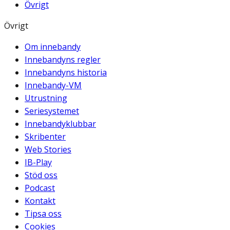
Övrigt
Övrigt
Om innebandy
Innebandyns regler
Innebandyns historia
Innebandy-VM
Utrustning
Seriesystemet
Innebandyklubbar
Skribenter
Web Stories
IB-Play
Stöd oss
Podcast
Kontakt
Tipsa oss
Cookies