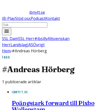
ibnytt.se
IB-Play
Stöd oss
Podcast
Kontakt
SSL Dam
SSL Herr
#ibsilly
Allsvenskan
Herr
Landslag
JAS
Övrigt
Hem
›
#Andreas Hörberg
TAGG
#
Andreas Hörberg
1
publicerade artiklar
IBNYTT.SE
Poängstark forward till Pixbo
Wallenstam