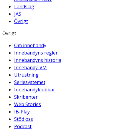
Landslag
JAS
Övrigt
Övrigt
Om innebandy
Innebandyns regler
Innebandyns historia
Innebandy-VM
Utrustning
Seriesystemet
Innebandyklubbar
Skribenter
Web Stories
IB-Play
Stöd oss
Podcast