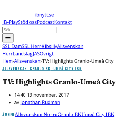
ibnytt.se
IB-Play
Stöd oss
Podcast
Kontakt
SSL Dam
SSL Herr
#ibsilly
Allsvenskan
Herr
Landslag
JAS
Övrigt
Hem
›
Allsvenskan
›
TV: Highlights Granlo-Umeå City
ALLSVENSKAN
·
GRANLO BK
·
UMEÅ CITY IBK
TV: Highlights Granlo-Umeå City
14:40 13 november, 2017
av
Jonathan Rudman
Allsvenskan Norra
Granlo BK
Umeå City IBK
ÄMNEN