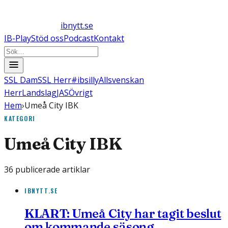
ibnytt.se
IB-Play
Stöd oss
Podcast
Kontakt
SSL Dam
SSL Herr
#ibsilly
Allsvenskan
Herr
Landslag
JAS
Övrigt
Hem
›
Umeå City IBK
KATEGORI
Umeå City IBK
36
publicerade artiklar
IBNYTT.SE
KLART: Umeå City har tagit beslut
om kommande säsong