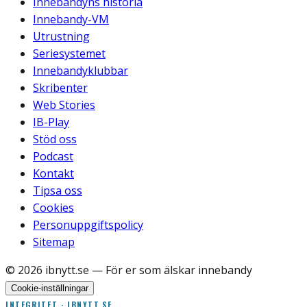
Innebandyns historia
Innebandy-VM
Utrustning
Seriesystemet
Innebandyklubbar
Skribenter
Web Stories
IB-Play
Stöd oss
Podcast
Kontakt
Tipsa oss
Cookies
Personuppgiftspolicy
Sitemap
©
2026
ibnytt.se
— För er som älskar innebandy
Cookie-inställningar
INTEGRITET · IBNYTT.SE