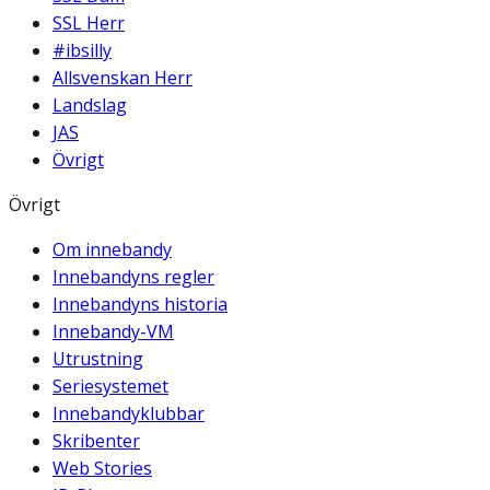
SSL Herr
#ibsilly
Allsvenskan Herr
Landslag
JAS
Övrigt
Övrigt
Om innebandy
Innebandyns regler
Innebandyns historia
Innebandy-VM
Utrustning
Seriesystemet
Innebandyklubbar
Skribenter
Web Stories