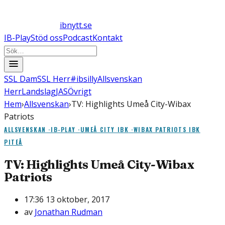
ibnytt.se
IB-Play
Stöd oss
Podcast
Kontakt
SSL Dam
SSL Herr
#ibsilly
Allsvenskan
Herr
Landslag
JAS
Övrigt
Hem
›
Allsvenskan
›
TV: Highlights Umeå City-Wibax
Patriots
ALLSVENSKAN
·
IB-PLAY
·
UMEÅ CITY IBK
·
WIBAX PATRIOTS IBK
PITEÅ
TV: Highlights Umeå City-Wibax
Patriots
17:36 13 oktober, 2017
av
Jonathan Rudman