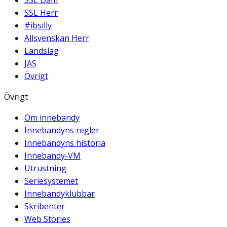
SSL Dam
SSL Herr
#ibsilly
Allsvenskan Herr
Landslag
JAS
Övrigt
Övrigt
Om innebandy
Innebandyns regler
Innebandyns historia
Innebandy-VM
Utrustning
Seriesystemet
Innebandyklubbar
Skribenter
Web Stories