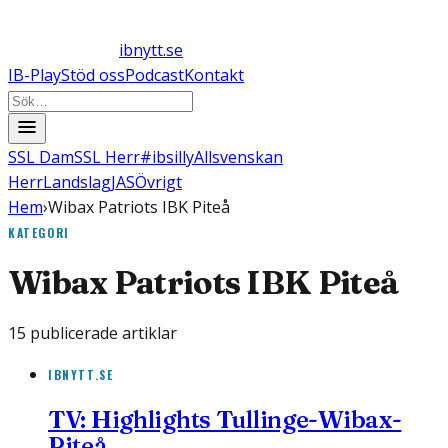
ibnytt.se
IB-Play
Stöd oss
Podcast
Kontakt
SSL Dam
SSL Herr
#ibsilly
Allsvenskan
Herr
Landslag
JAS
Övrigt
Hem
›
Wibax Patriots IBK Piteå
KATEGORI
Wibax Patriots IBK Piteå
15
publicerade artiklar
IBNYTT.SE
TV: Highlights Tullinge-Wibax-
Piteå