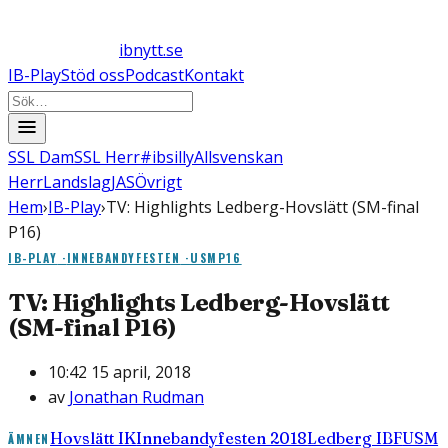
ibnytt.se
IB-Play
Stöd oss
Podcast
Kontakt
SSL Dam
SSL Herr
#ibsilly
Allsvenskan
Herr
Landslag
JAS
Övrigt
Hem
›
IB-Play
›
TV: Highlights Ledberg-Hovslätt (SM-final
P16)
IB-PLAY
·
INNEBANDYFESTEN
·
USMP16
TV: Highlights Ledberg-Hovslätt
(SM-final P16)
10:42 15 april, 2018
av
Jonathan Rudman
Hovslätt IK
Innebandyfesten 2018
Ledberg IBF
USM
ÄMNEN