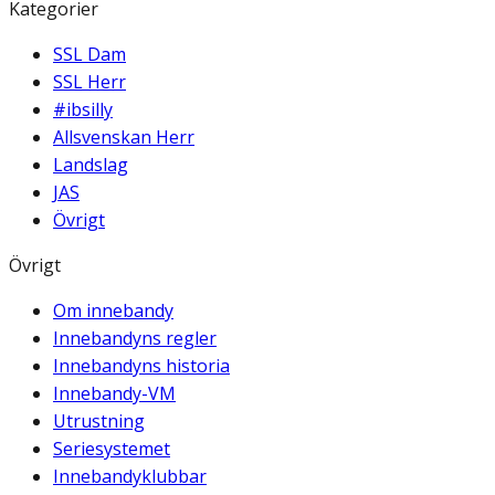
Kategorier
SSL Dam
SSL Herr
#ibsilly
Allsvenskan Herr
Landslag
JAS
Övrigt
Övrigt
Om innebandy
Innebandyns regler
Innebandyns historia
Innebandy-VM
Utrustning
Seriesystemet
Innebandyklubbar