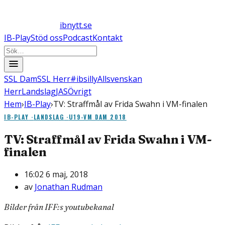
ibnytt.se
IB-Play
Stöd oss
Podcast
Kontakt
SSL Dam
SSL Herr
#ibsilly
Allsvenskan
Herr
Landslag
JAS
Övrigt
Hem
›
IB-Play
›
TV: Straffmål av Frida Swahn i VM-finalen
IB-PLAY
·
LANDSLAG
·
U19-VM DAM 2018
TV: Straffmål av Frida Swahn i VM-
finalen
16:02 6 maj, 2018
av
Jonathan Rudman
Bilder från IFF:s youtubekanal