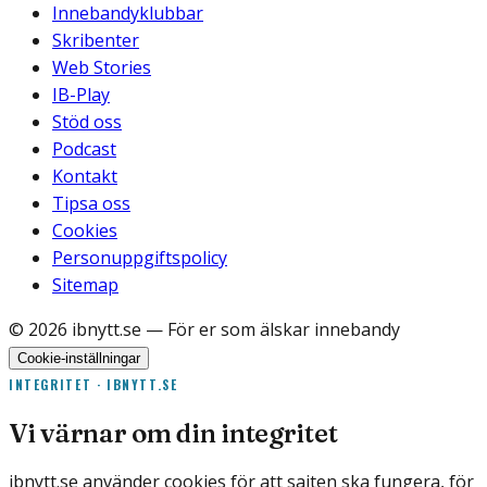
Innebandyklubbar
Skribenter
Web Stories
IB-Play
Stöd oss
Podcast
Kontakt
Tipsa oss
Cookies
Personuppgiftspolicy
Sitemap
©
2026
ibnytt.se
— För er som älskar innebandy
Cookie-inställningar
INTEGRITET · IBNYTT.SE
Vi värnar om din integritet
ibnytt.se använder cookies för att sajten ska fungera, för