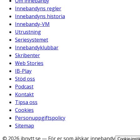
Om innebandy
Innebandyns regler
Innebandyns historia
Innebandy-VM
Utrustning
Seriesystemet
Innebandyklubbar
Skribenter
Web Stories
IB-Play
Stöd oss
Podcast
Kontakt
Tipsa oss
Cookies
Personuppgiftspolicy
Sitemap
©
2026
ibnytt.se
— För er som älskar innebandy
Cookie-instä