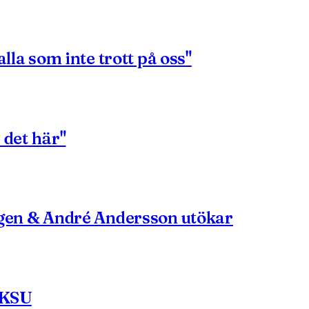
lla som inte trott på oss"
å det här"
ngen & André Andersson utökar
 IKSU