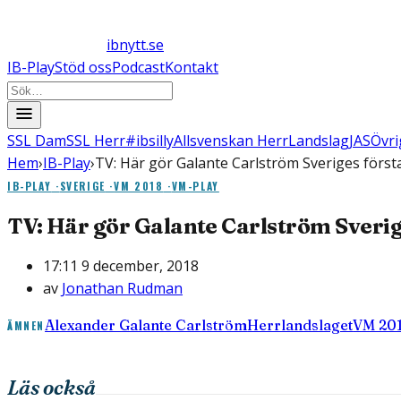
ibnytt.se
IB-Play
Stöd oss
Podcast
Kontakt
SSL Dam
SSL Herr
#ibsilly
Allsvenskan Herr
Landslag
JAS
Övri
Hem
›
IB-Play
›
TV: Här gör Galante Carlström Sveriges första
IB-PLAY
·
SVERIGE
·
VM 2018
·
VM-PLAY
TV: Här gör Galante Carlström Sverig
17:11 9 december, 2018
av
Jonathan Rudman
Alexander Galante Carlström
Herrlandslaget
VM 20
ÄMNEN
Läs också