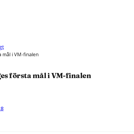
gt
 mål i VM-finalen
es första mål i VM-finalen
18