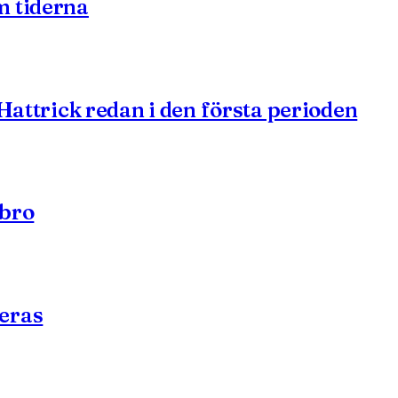
m tiderna
 Hattrick redan i den första perioden
ebro
eras