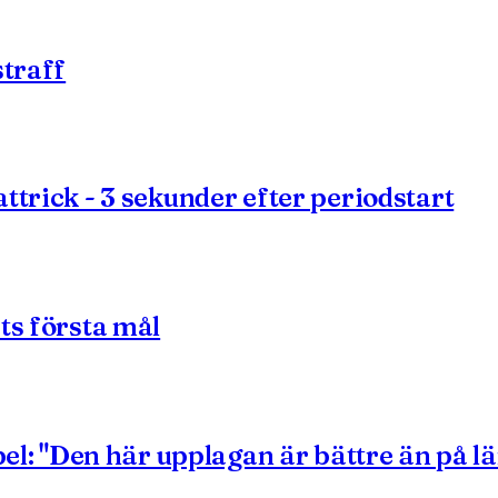
straff
ttrick - 3 sekunder efter periodstart
ts första mål
pel: "Den här upplagan är bättre än på l