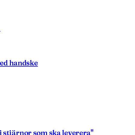
m
med handske
i stjärnor som ska leverera"