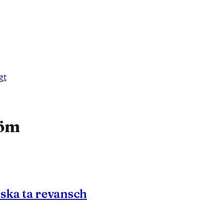
gt
röm
 ska ta revansch