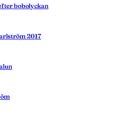
efter bobolyckan
Carlström 2017
alun
tröm