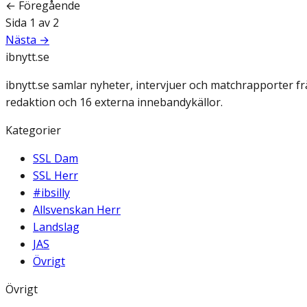
← Föregående
Sida
1
av
2
Nästa →
ibnytt.se
ibnytt.se samlar nyheter, intervjuer och matchrapporter f
redaktion och 16 externa innebandykällor.
Kategorier
SSL Dam
SSL Herr
#ibsilly
Allsvenskan Herr
Landslag
JAS
Övrigt
Övrigt