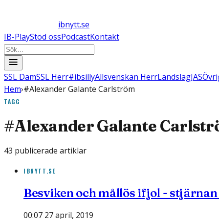
ibnytt.se
IB-Play
Stöd oss
Podcast
Kontakt
SSL Dam
SSL Herr
#ibsilly
Allsvenskan Herr
Landslag
JAS
Övri
Hem
›
#Alexander Galante Carlström
TAGG
#
Alexander Galante Carlst
43
publicerade artiklar
IBNYTT.SE
Besviken och mållös ifjol - stjärnan
00:07 27 april, 2019