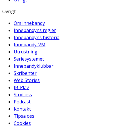
Övrigt
Om innebandy
Innebandyns regler
Innebandyns historia
Innebandy-VM
Utrustning
Seriesystemet
Innebandyklubbar
Skribenter
Web Stories
IB-Play
Stöd oss
Podcast
Kontakt
Tipsa oss
Cookies