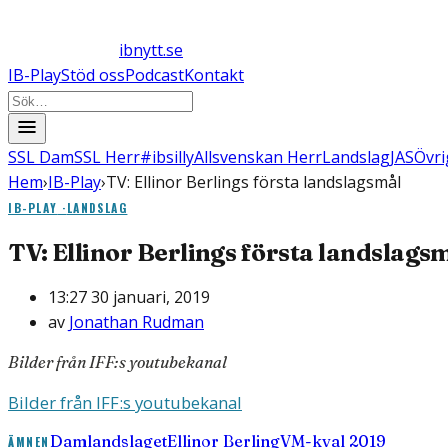
ibnytt.se
IB-Play
Stöd oss
Podcast
Kontakt
SSL Dam
SSL Herr
#ibsilly
Allsvenskan Herr
Landslag
JAS
Övri
Hem
›
IB-Play
›
TV: Ellinor Berlings första landslagsmål
IB-PLAY
·
LANDSLAG
TV: Ellinor Berlings första landslags
13:27 30 januari, 2019
av
Jonathan Rudman
Bilder från IFF:s youtubekanal
Bilder från IFF:s youtubekanal
Damlandslaget
Ellinor Berling
VM-kval 2019
ÄMNEN