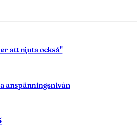
ler att njuta också"
era anspänningsnivån
5