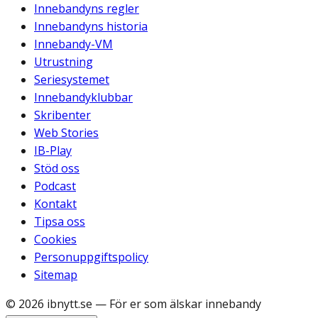
Innebandyns regler
Innebandyns historia
Innebandy-VM
Utrustning
Seriesystemet
Innebandyklubbar
Skribenter
Web Stories
IB-Play
Stöd oss
Podcast
Kontakt
Tipsa oss
Cookies
Personuppgiftspolicy
Sitemap
©
2026
ibnytt.se
— För er som älskar innebandy