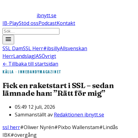
ibnytt.se
IB-Play
Stöd oss
Podcast
Kontakt
SSL Dam
SSL Herr
#ibsilly
Allsvenskan
Herr
Landslag
JAS
Övrigt
← Tillbaka till startsidan
KÄLLA ·
INNEBANDYMAGAZINET
Fick en raketstart i SSL – sedan
lämnade han: ”Rätt för mig”
05:49 12 juli, 2026
Sammanställt av
Redaktionen ibnytt.se
ssl herr
#
Oliwer Nyrén
#
Pixbo Wallenstam
#
Lindås
IBK
#
övergång