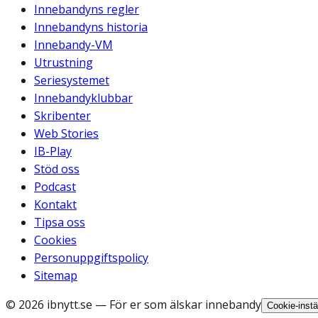
Innebandyns regler
Innebandyns historia
Innebandy-VM
Utrustning
Seriesystemet
Innebandyklubbar
Skribenter
Web Stories
IB-Play
Stöd oss
Podcast
Kontakt
Tipsa oss
Cookies
Personuppgiftspolicy
Sitemap
©
2026
ibnytt.se
— För er som älskar innebandy
Cookie-instä