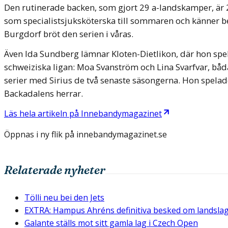
Den rutinerade backen, som gjort 29 a-landskamper, är 27
som specialistsjuksköterska till sommaren och känner beh
Burgdorf bröt den serien i våras.
Även Ida Sundberg lämnar Kloten-Dietlikon, där hon spelat
schweiziska ligan: Moa Svanström och Lina Svarfvar, båda t
serier med Sirius de två senaste säsongerna. Hon spela
Backadalens herrar.
Läs hela artikeln på
Innebandymagazinet
Öppnas i ny flik på
innebandymagazinet.se
Relaterade nyheter
Tölli neu bei den Jets
EXTRA: Hampus Ahréns definitiva besked om landsla
Galante ställs mot sitt gamla lag i Czech Open