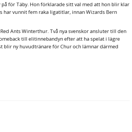
å för Täby. Hon förklarade sitt val med att hon blir klar
 har vunnit fem raka ligatitlar, innan Wizards Bern
l Red Ants Winterthur. Två nya svenskor ansluter till den
meback till elitinnebandyn efter att ha spelat i lägre
st blir ny huvudtränare för Chur och lämnar därmed