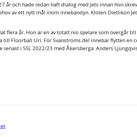
 år och hade redan haft dialog med Jets innan hon skrev p
ov av ett nytt mål inom innebandyn. Kloten-Dietlikon Jets
 flera år. Hon är en av totalt nio spelare som övergår til
ill Floorball Uri. För Svanströms del innebär flytten en co
de senast i SSL 2022/23 med Åkersberga. Anders Ljungqvi
get