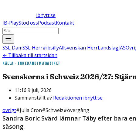
ibnytt.se
IB-Play
Stöd oss
Podcast
Kontakt
SSL Dam
SSL Herr
#ibsilly
Allsvenskan Herr
Landslag
JAS
Övri
← Tillbaka till startsidan
KÄLLA ·
INNEBANDYMAGAZINET
Svenskorna i Schweiz 2026/27: Stjär
11:16 9 juli, 2026
Sammanställt av
Redaktionen ibnytt.se
ovrigt
#
Julia Cron
#
Schweiz
#
övergång
Sandra Boric Svärd lämnar Täby efter bara en
säsong.