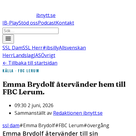
ibnytt.se
IB-Play
Stöd oss
Podcast
Kontakt
SSL Dam
SSL Herr
#ibsilly
Allsvenskan
Herr
Landslag
JAS
Övrigt
← Tillbaka till startsidan
KÄLLA ·
FBC LERUM
Emma Brydolf återvänder hem till
FBC Lerum.
09:30 2 juni, 2026
Sammanställt av
Redaktionen ibnytt.se
ssl dam
#
Emma Brydolf
#
FBC Lerum
#
övergång
Emma Brydolf återvänder till sin