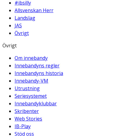
#ibsilly
Allsvenskan Herr
Landslag
JAS
Övrigt
Övrigt
Om innebandy
Innebandyns regler
Innebandyns historia
Innebandy-VM
Utrustning
Seriesystemet
Innebandyklubbar
Skribenter
Web Stories
IB-Play
Stöd oss