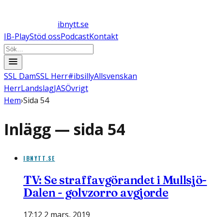
ibnytt.se
IB-Play
Stöd oss
Podcast
Kontakt
SSL Dam
SSL Herr
#ibsilly
Allsvenskan
Herr
Landslag
JAS
Övrigt
Hem
›
Sida 54
Inlägg — sida
54
IBNYTT.SE
TV: Se straffavgörandet i Mullsjö-
Dalen - golvzorro avgjorde
17:12 2 mars, 2019