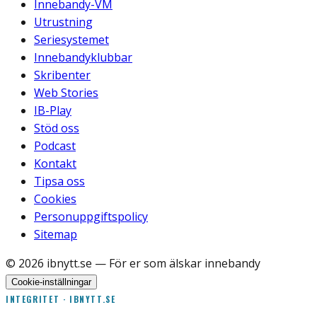
Innebandy-VM
Utrustning
Seriesystemet
Innebandyklubbar
Skribenter
Web Stories
IB-Play
Stöd oss
Podcast
Kontakt
Tipsa oss
Cookies
Personuppgiftspolicy
Sitemap
©
2026
ibnytt.se
— För er som älskar innebandy
Cookie-inställningar
INTEGRITET · IBNYTT.SE