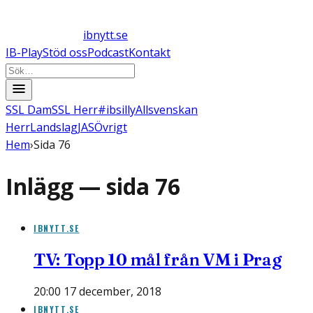
ibnytt.se
IB-Play
Stöd oss
Podcast
Kontakt
SSL Dam
SSL Herr
#ibsilly
Allsvenskan
Herr
Landslag
JAS
Övrigt
Hem
›
Sida 76
Inlägg — sida
76
IBNYTT.SE
TV: Topp 10 mål från VM i Prag
20:00 17 december, 2018
IBNYTT.SE