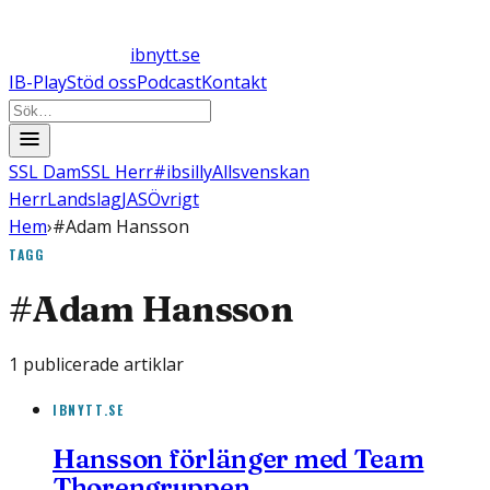
ibnytt.se
IB-Play
Stöd oss
Podcast
Kontakt
SSL Dam
SSL Herr
#ibsilly
Allsvenskan
Herr
Landslag
JAS
Övrigt
Hem
›
#Adam Hansson
TAGG
#
Adam Hansson
1
publicerade artiklar
IBNYTT.SE
Hansson förlänger med Team
Thorengruppen