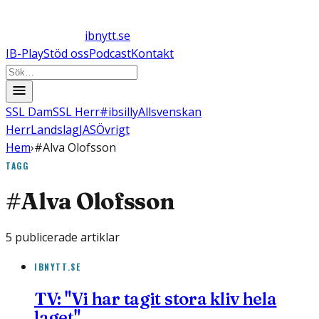
ibnytt.se
IB-Play
Stöd oss
Podcast
Kontakt
SSL Dam
SSL Herr
#ibsilly
Allsvenskan
Herr
Landslag
JAS
Övrigt
Hem
›
#Alva Olofsson
TAGG
#
Alva Olofsson
5
publicerade artiklar
IBNYTT.SE
TV: "Vi har tagit stora kliv hela
laget"