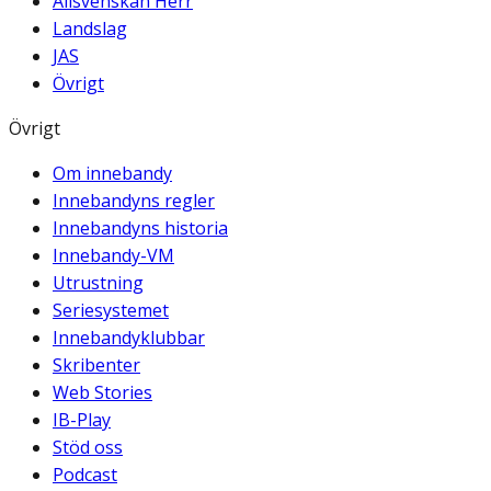
Allsvenskan Herr
Landslag
JAS
Övrigt
Övrigt
Om innebandy
Innebandyns regler
Innebandyns historia
Innebandy-VM
Utrustning
Seriesystemet
Innebandyklubbar
Skribenter
Web Stories
IB-Play
Stöd oss
Podcast