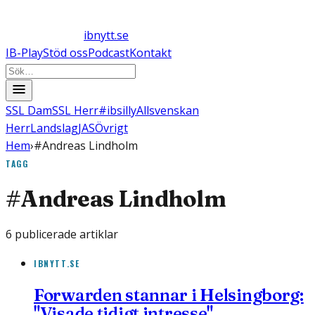
ibnytt.se
IB-Play
Stöd oss
Podcast
Kontakt
SSL Dam
SSL Herr
#ibsilly
Allsvenskan
Herr
Landslag
JAS
Övrigt
Hem
›
#Andreas Lindholm
TAGG
#
Andreas Lindholm
6
publicerade artiklar
IBNYTT.SE
Forwarden stannar i Helsingborg:
"Visade tidigt intresse"