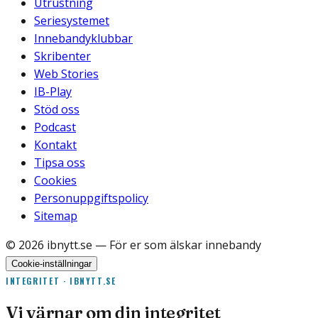
Utrustning
Seriesystemet
Innebandyklubbar
Skribenter
Web Stories
IB-Play
Stöd oss
Podcast
Kontakt
Tipsa oss
Cookies
Personuppgiftspolicy
Sitemap
©
2026
ibnytt.se
— För er som älskar innebandy
Cookie-inställningar
INTEGRITET · IBNYTT.SE
Vi värnar om din integritet