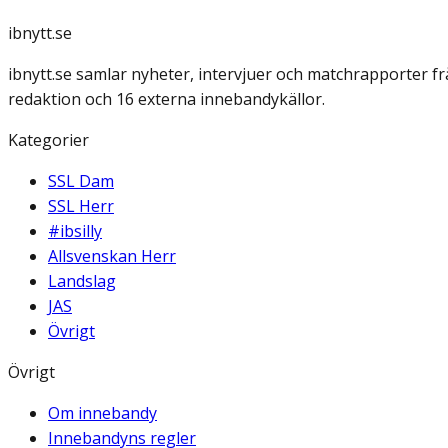
ibnytt.se
ibnytt.se samlar nyheter, intervjuer och matchrapporter f
redaktion och 16 externa innebandykällor.
Kategorier
SSL Dam
SSL Herr
#ibsilly
Allsvenskan Herr
Landslag
JAS
Övrigt
Övrigt
Om innebandy
Innebandyns regler