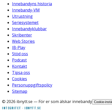
Innebandyns historia
Innebandy-VM
Utrustning
Seriesystemet
Innebandyklubbar
Skribenter
Web Stories
IB-Play
Stöd oss
Podcast
Kontakt
Tipsa oss
Cookies
Personuppgiftspolicy
Sitemap
©
2026
ibnytt.se
— För er som älskar innebandy
Cookie-instä
INTEGRITET · IBNYTT.SE