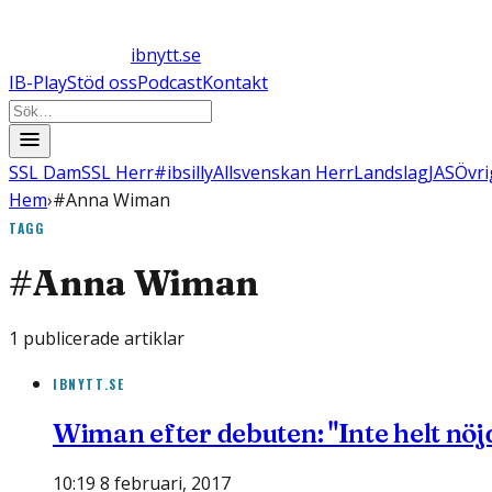
ibnytt.se
IB-Play
Stöd oss
Podcast
Kontakt
SSL Dam
SSL Herr
#ibsilly
Allsvenskan Herr
Landslag
JAS
Övri
Hem
›
#Anna Wiman
TAGG
#
Anna Wiman
1
publicerade artiklar
IBNYTT.SE
Wiman efter debuten: "Inte helt nöjd
10:19 8 februari, 2017