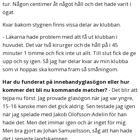
tur. Någon centimer åt något håll och det hade varit i
ögat.
Kvar bakom stygnen finns vissa delar av klubban.
- Läkarna hade problem med att få ut klubban i
huvudet. Det var två kirurger och de håll på i 45
minuter 1 timme och fick inte ut allt. Till slut fick de ge
upp och sy igen. Så jag har delar kvar av min klubba
som vi hoppas ska komma fram så småningom.
Har du funderat på innebandyglasögon eller hur
kommer det bli nu kommande matcher?
- Det blir att
tejpa nu först. Jag provade glasögon när jag var yngre,
15-16 kanske men det gick aldrig. Sen testade jag igen
när jag spelade med Jakob Olofsson-Adelin för han
hade det. Men det immar igen och är inget för mig.
Men bra gjort av Johan Samuellsson, såg att han hade
det i senaste landskampen.