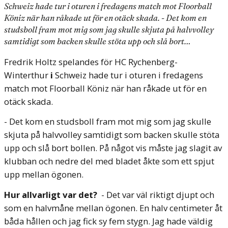
Schweiz hade tur i oturen i fredagens match mot Floorball
Köniz när han råkade ut för en otäck skada. - Det kom en
studsboll fram mot mig som jag skulle skjuta på halvvolley
samtidigt som backen skulle stöta upp och slå bort…
Fredrik Holtz spelandes för HC Rychenberg-
Winterthur
i
Schweiz hade tur i oturen i fredagens
match mot Floorball Köniz när han råkade ut för en
otäck skada.
- Det kom en studsboll fram mot mig som jag skulle
skjuta på halvvolley samtidigt som backen skulle stöta
upp och slå bort bollen. På något vis måste jag slagit av
klubban och nedre del med bladet åkte som ett spjut
upp mellan ögonen.
Hur allvarligt var det?
- Det var väl riktigt djupt och
som en halvmåne mellan ögonen. En halv centimeter åt
båda hållen och jag fick sy fem stygn. Jag hade väldig