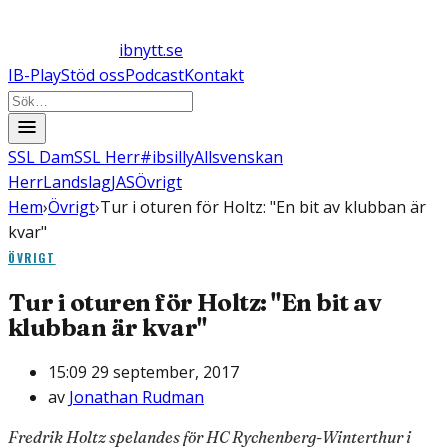
ibnytt.se
IB-Play
Stöd oss
Podcast
Kontakt
SSL Dam
SSL Herr
#ibsilly
Allsvenskan
Herr
Landslag
JAS
Övrigt
Hem
›
Övrigt
›
Tur i oturen för Holtz: "En bit av klubban är
kvar"
ÖVRIGT
Tur i oturen för Holtz: "En bit av
klubban är kvar"
15:09 29 september, 2017
av
Jonathan Rudman
Fredrik Holtz spelandes för HC Rychenberg-Winterthur i