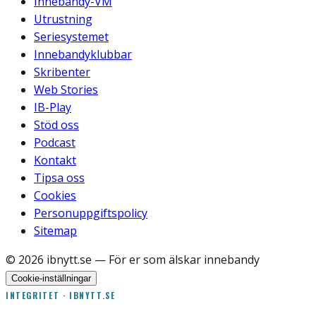
Innebandy-VM
Utrustning
Seriesystemet
Innebandyklubbar
Skribenter
Web Stories
IB-Play
Stöd oss
Podcast
Kontakt
Tipsa oss
Cookies
Personuppgiftspolicy
Sitemap
©
2026
ibnytt.se
— För er som älskar innebandy
Cookie-inställningar
INTEGRITET · IBNYTT.SE