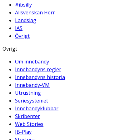
#ibsilly
Allsvenskan Herr
Landslag
JAS
Övrigt
Övrigt
Om innebandy
Innebandyns regler
Innebandyns historia
Innebandy-VM
Utrustning
Seriesystemet
Innebandyklubbar
Skribenter
Web Stories
IB-Play
Stöd oss