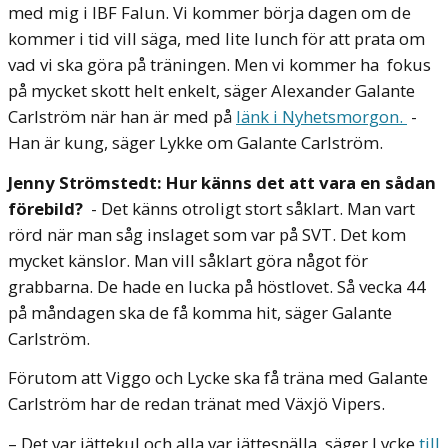
med mig i IBF Falun. Vi kommer börja dagen om de
kommer i tid vill säga, med lite lunch för att prata om
vad vi ska göra på träningen. Men vi kommer ha fokus
på mycket skott helt enkelt, säger Alexander Galante
Carlström när han är med på
länk i Nyhetsmorgon.
-
Han är kung, säger Lykke om Galante Carlström.
Jenny Strömstedt: Hur känns det att vara en sådan
förebild?
- Det känns otroligt stort såklart. Man vart
rörd när man såg inslaget som var på SVT. Det kom
mycket känslor. Man vill såklart göra något för
grabbarna. De hade en lucka på höstlovet. Så vecka 44
på måndagen ska de få komma hit, säger Galante
Carlström.
Förutom att Viggo och Lycke ska få träna med Galante
Carlström har de redan tränat med Växjö Vipers.
– Det var jättekul och alla var jättesnälla, säger Lycke
till