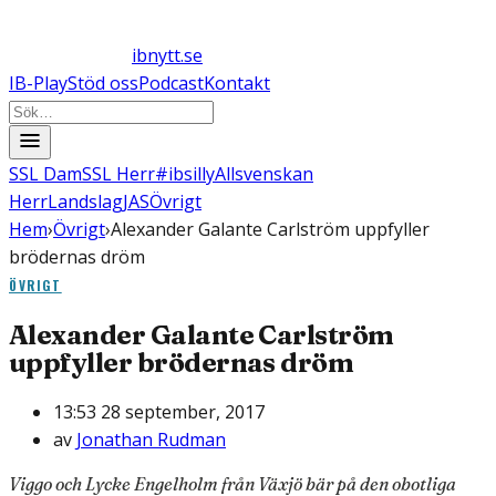
ibnytt.se
IB-Play
Stöd oss
Podcast
Kontakt
SSL Dam
SSL Herr
#ibsilly
Allsvenskan
Herr
Landslag
JAS
Övrigt
Hem
›
Övrigt
›
Alexander Galante Carlström uppfyller
brödernas dröm
ÖVRIGT
Alexander Galante Carlström
uppfyller brödernas dröm
13:53 28 september, 2017
av
Jonathan Rudman
Viggo och Lycke Engelholm från Växjö bär på den obotliga