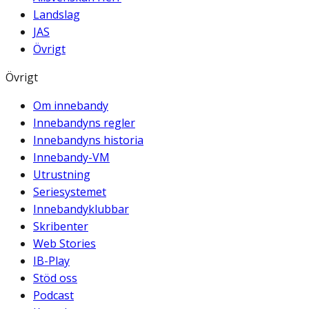
Landslag
JAS
Övrigt
Övrigt
Om innebandy
Innebandyns regler
Innebandyns historia
Innebandy-VM
Utrustning
Seriesystemet
Innebandyklubbar
Skribenter
Web Stories
IB-Play
Stöd oss
Podcast