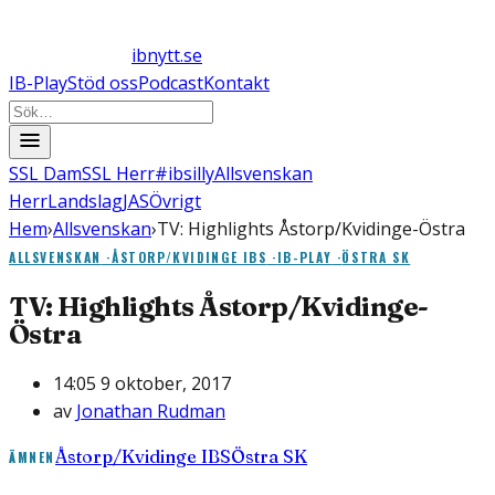
ibnytt.se
IB-Play
Stöd oss
Podcast
Kontakt
SSL Dam
SSL Herr
#ibsilly
Allsvenskan
Herr
Landslag
JAS
Övrigt
Hem
›
Allsvenskan
›
TV: Highlights Åstorp/Kvidinge-Östra
ALLSVENSKAN
·
ÅSTORP/KVIDINGE IBS
·
IB-PLAY
·
ÖSTRA SK
TV: Highlights Åstorp/Kvidinge-
Östra
14:05 9 oktober, 2017
av
Jonathan Rudman
Åstorp/Kvidinge IBS
Östra SK
ÄMNEN