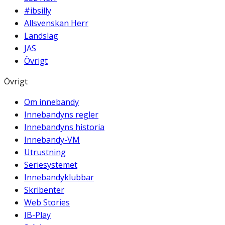
#ibsilly
Allsvenskan Herr
Landslag
JAS
Övrigt
Övrigt
Om innebandy
Innebandyns regler
Innebandyns historia
Innebandy-VM
Utrustning
Seriesystemet
Innebandyklubbar
Skribenter
Web Stories
IB-Play