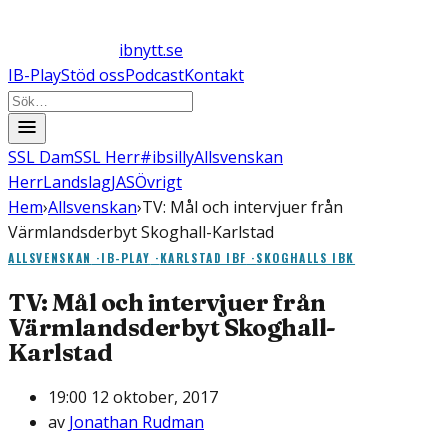
ibnytt.se
IB-Play
Stöd oss
Podcast
Kontakt
SSL Dam
SSL Herr
#ibsilly
Allsvenskan
Herr
Landslag
JAS
Övrigt
Hem
›
Allsvenskan
›
TV: Mål och intervjuer från
Värmlandsderbyt Skoghall-Karlstad
ALLSVENSKAN
·
IB-PLAY
·
KARLSTAD IBF
·
SKOGHALLS IBK
TV: Mål och intervjuer från
Värmlandsderbyt Skoghall-
Karlstad
19:00 12 oktober, 2017
av
Jonathan Rudman