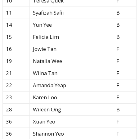
10
Teresa Quek
F
11
Syafizah Safii
B
14
Yun Yee
B
15
Felicia Lim
B
16
Jowie Tan
F
19
Natalia Wee
F
21
Wilna Tan
F
22
Amanda Yeap
F
23
Karen Loo
F
28
Wileen Ong
B
36
Xuan Yeo
F
36
Shannon Yeo
F