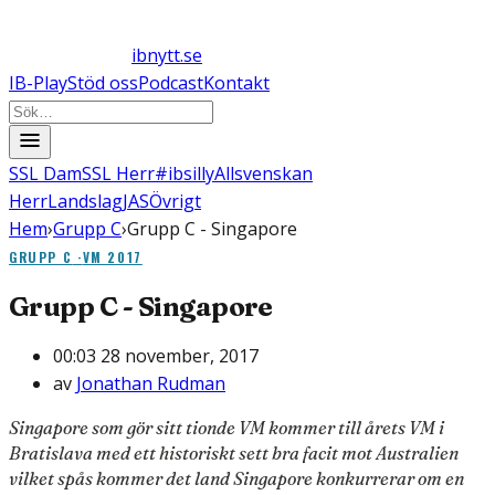
ibnytt.se
IB-Play
Stöd oss
Podcast
Kontakt
SSL Dam
SSL Herr
#ibsilly
Allsvenskan
Herr
Landslag
JAS
Övrigt
Hem
›
Grupp C
›
Grupp C - Singapore
GRUPP C
·
VM 2017
Grupp C - Singapore
00:03 28 november, 2017
av
Jonathan Rudman
Singapore som gör sitt tionde VM kommer till årets VM i
Bratislava med ett historiskt sett bra facit mot Australien
vilket spås kommer det land Singapore konkurrerar om en