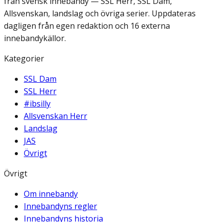
från svensk innebandy — SSL Herr, SSL Dam,
Allsvenskan, landslag och övriga serier. Uppdateras
dagligen från egen redaktion och 16 externa
innebandykällor.
Kategorier
SSL Dam
SSL Herr
#ibsilly
Allsvenskan Herr
Landslag
JAS
Övrigt
Övrigt
Om innebandy
Innebandyns regler
Innebandyns historia