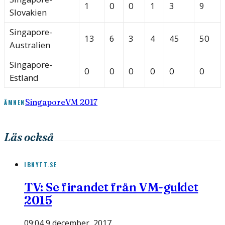
1
0
0
1
3
9
Slovakien
Singapore-
13
6
3
4
45
50
Australien
Singapore-
0
0
0
0
0
0
Estland
Singapore
VM 2017
ÄMNEN
Läs också
IBNYTT.SE
TV: Se firandet från VM-guldet
2015
09:04 9 december, 2017