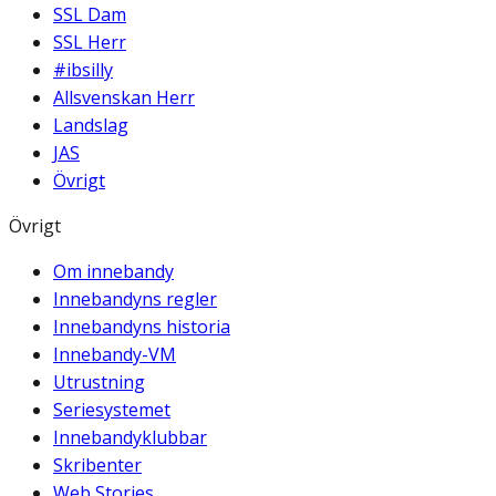
SSL Dam
SSL Herr
#ibsilly
Allsvenskan Herr
Landslag
JAS
Övrigt
Övrigt
Om innebandy
Innebandyns regler
Innebandyns historia
Innebandy-VM
Utrustning
Seriesystemet
Innebandyklubbar
Skribenter
Web Stories