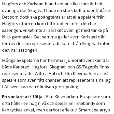
Hagfors och Karlstad bland annat vilket inte är helt
ovanligt, där Skoghall hade en stark kull under fjolåret.
Det som dock ska poängteras är att alla spelare från
Hagfors utom en kom till klubben inför den här
säsongen, vilket inte är särskilt ovanligt med tanke på
NIU-gymnasiet. Det samma gäller även Karlstad där
fem av de sex representerade kom ifrån Skoghall inför
den här säsongen.
Många av spelarna hör hemma i Juniorallsvenskan där
både Karlstad, Hagfors, Skoghall och GS/Fagerås finns
representerade. Wilma Ahl och Elin Klevmarken är två
spelare som även fått chansen att representera sina lag
i Allsvenskan och där även gjort poäng.
En spelare att följa
- Elin Klevmarken. En spelare som
ofta håller en hög nivå och spelar en innebandy som
kan tyckas enkel, men oerhört effektiv. Smart spelartyp