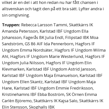
vilket är en del i att hon redan nu har fått chansen i
allsvenskan och tagit den på ett bra sätt. Lyfter andra i
sin omgivning.
Truppen:
Rebecca Larsson Tammi, Skattkärrs IK
Amanda Petersson, Karlstad IBF Ungdom
Ella
Johansson, Fagerås BK
Julia Endl, Filipstad IBK
Moa
Sandström, GS 86 AIF
Ida Pennerborn, Hagfors IF
Ungdom
Emma Nordsäter, Hagfors IF Ungdom
Wilma
Ahl, Hagfors IF Ungdom
Marie Westerlund, Hagfors IF
Ungdom
Julia Nilsson, Hagfors IF Ungdom
Elin
Klevmarken, Karlstad IBF Ungdom
Astrid Jansson,
Karlstad IBF Ungdom
Maja Emanuelson, Karlstad IBF
Ungdom
Ellen Skantz, Karlstad IBF Ungdom
Maja
Hane, Karlstad IBF Ungdom
Emmie Fredriksson,
Kristinehamns IBF
Ebba Boström, SK Örnen
Emma
Carlèn Björemo, Skattkärrs IK
Kajsa Salo, Skattkärrs IK
Elin Stensson, Skoghalls IBK